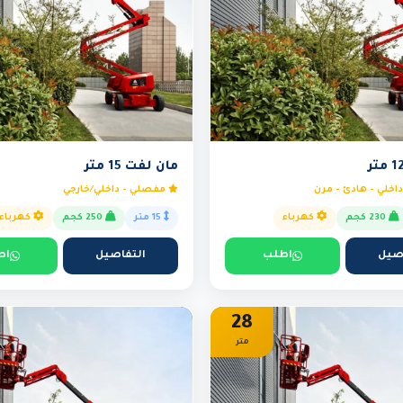
مان لفت 15 متر
خلي - هادئ - مرن
مفصلي - داخلي/خارجي
230 كجم
كهرباء
15 متر
250 كجم
كهرباء
صيل
اطلب
التفاصيل
اط
28
متر