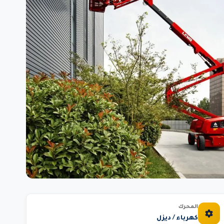
المحرك
كهرباء / ديزل