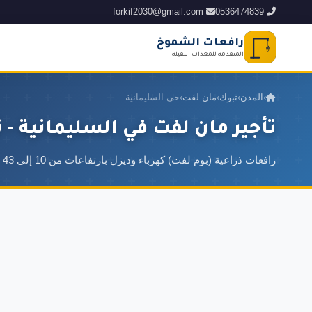
forkif2030@gmail.com
0536474839
رافعات الشموخ
المتقدمة للمعدات الثقيلة
›
المدن
›
تبوك
›
مان لفت
›
حي السليمانية
تأجير مان لفت في السليمانية - 
رافعات ذراعية (بوم لفت) كهرباء وديزل بارتفاعات من 10 إلى 43 متر للوصول للأماكن المرتفعة والضيقة بأمان وسهولة