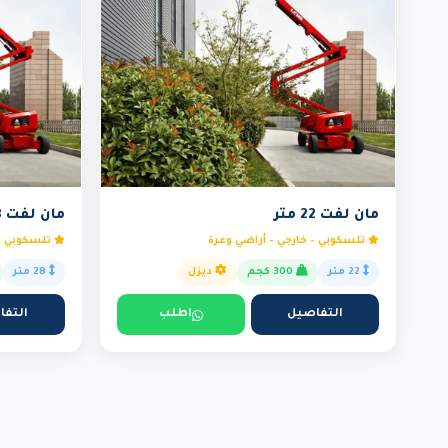
مان لفت 22 متر
مان لفت 28 متر
تلسكوبي - خارجي - أراضي وعرة
تلسكوبي - 
22 متر
300 كجم
ديزل
28 متر
التفاصيل
اطلب
التفا