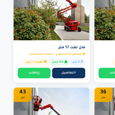
مان لفت 17 متر
مفصلي أو تلسكوبي - متعدد الاستخدام
17 متر
250 كجم
كهرباء / ديزل
لب
التفاصيل
اطلب
43
36
متر
متر