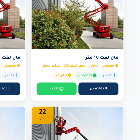
مان لفت 10 متر
مان لفت 12 متر
مفصلي - داخلي - صفر انبعاثات - تحكم سهل
مفصلي - دا
10 متر
230 كجم
كهرباء
12 متر
التفاصيل
اطلب
التفا
22
متر