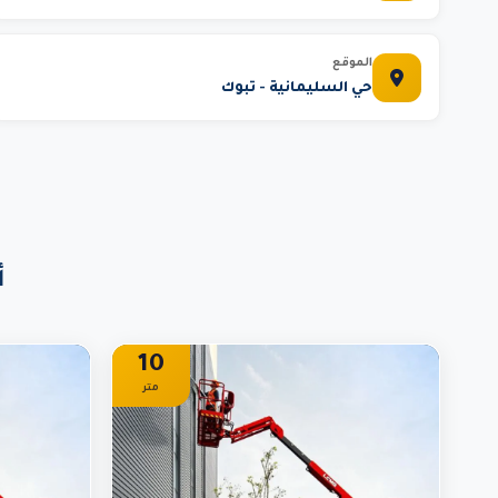
الموقع
حي السليمانية - تبوك
أ
10
متر