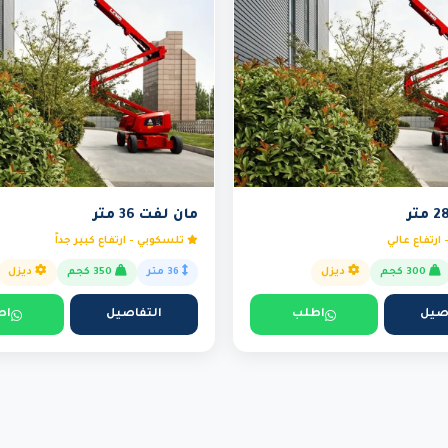
مان لفت 36 متر
ارتفاع عالي
تلسكوبي - ارتفاع كبير جداً
300 كجم
ديزل
36 متر
350 كجم
ديزل
صيل
اطلب
التفاصيل
اط