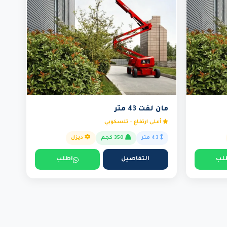
مان لفت 43 متر
أعلى ارتفاع - تلسكوبي
43 متر
350 كجم
ديزل
لب
التفاصيل
اطلب