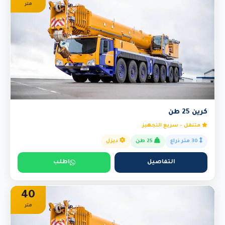
متر
كرين 25 طن
متنقل - سريع التجهيز
30 متر ذراع
25 طن
ديزل
التفاصيل
اطلب
40
متر