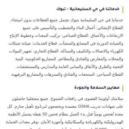
خدماتنا في حي السليمانية - تبوك
خدماتنا في حي السليمانية بتبوك تشمل جميع القطاعات بدون استثناء.
القطاع الإنشائي: أعمال البناء والتشطيب والتأسيس على جميع
الارتفاعات والأعماق. القطاع الصناعي: تركيب المعدات وخطوط الإنتاج
والصيانة الدورية في المصانع والمنشآت. قطاع الخدمات: صيانة شبكات
الكهرباء والاتصالات والتكييف والسباكة. القطاع التجاري: تجهيز المولات
والمحلات والمعارض والفنادق والمطاعم. المشاريع الحكومية: البنية
التحتية والطرق والأنفاق والمباني العامة والمدارس والمستشفيات.
القطاع السياحي: المنتجعات والفنادق والمتنزهات والمشاريع الترفيهية.
معايير السلامة والجودة
سلامتك أولويتنا القصوى في رافعات الشموخ. جميع مشغلينا حاصلون
على شهادات تدريب OSHA معتمدة ويخضعون لبرنامج تأهيل صارم. كل
معدة تُفحص يومياً قبل بدء العمل بنظام فحص 50 نقطة يشمل الأنظمة
الهيدروليكية والكهربائية والميكانيكية وأجهزة الأمان. نوفر معدات الحماية