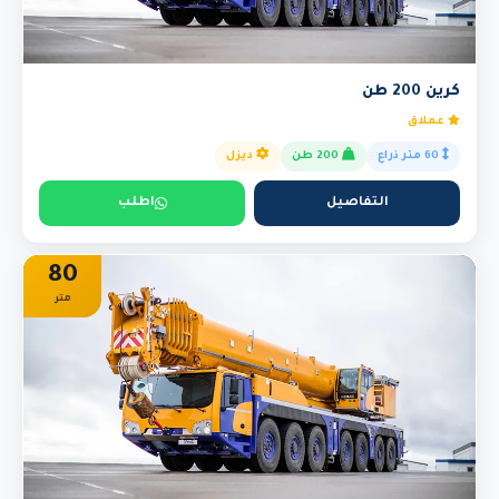
كرين 200 طن
عملاق
60 متر ذراع
200 طن
ديزل
التفاصيل
اطلب
80
متر