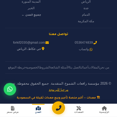
الرياض
المدينة المنورة
جدة
الخبر
الدمام
جميع المدن ←
مكة المكرمة
تواصل معنا
forkif2030@gmail.com
0536474839
حي عكاظ، الرياض
واتساب
من نحن
المقالات
أعمالنا
اتصل بنا
الأسئلة الشائعة
الشروط
الخصوصية
خريطة الموقع
© 2026 مؤسسة رافعات الشموخ المتقدمة. جميع الحقوق محفوظة. تصميم
مرحبا للبرمجة
🏗️ معدات — أكبر منصة تأجير وبيع معدات ثقيلة في السعودية
الرئيسية
المعدات
المدن
عرض سعر