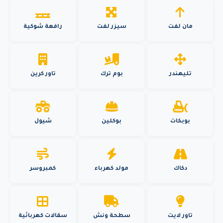
مان لفت
سيزر لفت
رافعة شوكية
تليهندر
بوم ترك
تاور كرين
بوبكات
بوكلين
شيول
دكاك
مولد كهرباء
كمبروسر
تاور لايت
سطحة ونش
سقالات كهربائية