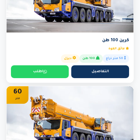
كرين 100 طن
فائق القوة
50 متر ذراع
100 طن
ديزل
التفاصيل
اطلب
60
متر