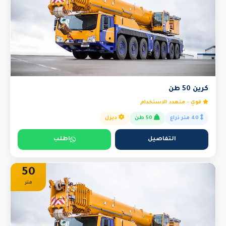
كرين 50 طن
قوي - متعدد الاستخدام
40 متر ذراع
50 طن
ديزل
التفاصيل
اطلب
50
متر