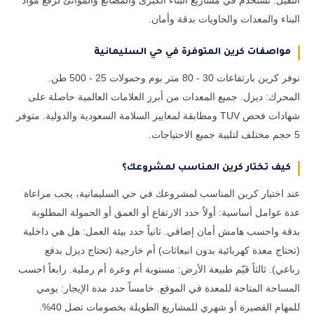
الثقيل. تستخدم في مشاريع البناء الكبرى والمصانع والموانئ لرفع مواد
البناء والمعدات والحاويات بدقة وأمان.
مواصفات كرين المتوفرة في حي السليمانية
نوفر كرين بارتفاعات 30 - 80 متر بوم وحمولات 25 - 500 طن.
المحرك: ديزل. جميع المعدات من أبرز العلامات العالمية حاصلة على
شهادات فحص TUV ومطابقة لمعايير السلامة السعودية والدولية. متوفر
5 حجم مختلف لتلبية جميع الاحتياجات.
كيف تختار كرين المناسب لمشروعك؟
عند اختيار كرين المناسب لمشروعك في حي السليمانية، يجب مراعاة
عدة عوامل أساسية: أولاً حدد الارتفاع أو العمق أو الحمولة المطلوبة
بدقة واحسب هامش أمان إضافي. ثانياً حدد بيئة العمل: هل هي داخلية
(تحتاج معدة كهربائية بدون انبعاثات) أم خارجية (تحتاج ديزل بدفع
رباعي). ثالثاً قيّم طبيعة الأرض: مستوية أم وعرة أم رملية. رابعاً احسب
المساحة المتاحة للمعدة في الموقع. خامساً حدد مدة الإيجار: يومي
للمهام القصيرة أو شهري للمشاريع الطويلة بخصومات تصل 40%.