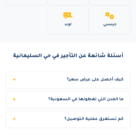
جيسبي
لوبد
أسئلة شائعة عن التأجير في حي السليمانية
كيف أحصل على عرض سعر؟
يمكنك الحصول على عرض سعر مجاني ومخصص خلال دقائق
ما المدن التي تغطونها في السعودية؟
عبر: الاتصال المباشر، واتساب، أو تعبئة نموذج الطلب في
الموقع. نحتاج منك فقط: نوع المعدة، الموقع، ومدة الإيجار.
نغطي 17 مدينة رئيسية في السعودية: الرياض وجدة والدمام
كم تستغرق عملية التوصيل؟
ومكة المكرمة والمدينة المنورة والخبر والطائف وتبوك والقصيم
وأبها والجبيل وينبع وحائل ونجران وجازان والباحة والخرج. مع
عادة من 2 إلى 6 ساعات داخل المدينة الواحدة. ومن 12 إلى 24
إمكانية التوصيل لأي موقع في المملكة حسب المشروع.