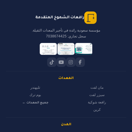
رافعات الشموخ المتقدمة
مؤسسة سعودية رائدة في تأجير المعدات الثقيلة.
سجل تجاري: 7038674425
المعدات
مان لفت
تليهندر
سيزر لفت
بوم ترك
رافعة شوكية
جميع المعدات ←
كرين
المدن