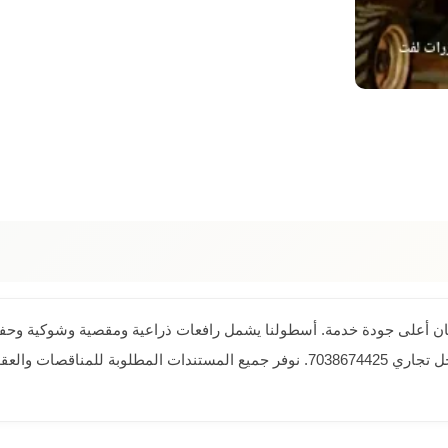
التسليم. مسجلون في منصة اعتماد للمشتريات الحكومية بسجل تجاري 7038674425. نوفر جمي