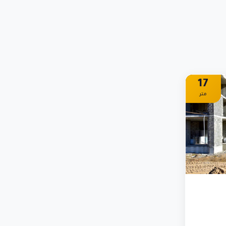
17
متر