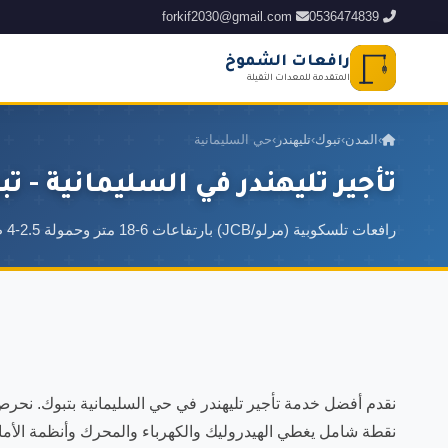
forkif2030@gmail.com
0536474839
رافعات الشموخ
المتقدمة للمعدات الثقيلة
›
المدن
›
تبوك
›
تليهندر
›
حي السليمانية
تأجير تليهندر في السليمانية - ت
رافعات تلسكوبية (مرلو/JCB) بارتفاعات 6-18 متر وحمولة 2.5-4 طن تجمع بين الرافعة الشوكية والكرين
نقطة شامل يغطي الهيدروليك والكهرباء والمحرك وأنظمة الأما