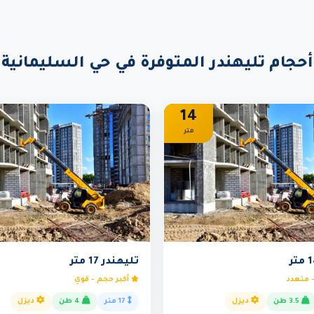
أحجام تليهندر المتوفرة في حي السليمانية
14
متر
تليهندر 17 متر
 متعدد
أكبر حجم - قوي
3.5 طن
ديزل
17 متر
4 طن
ديزل