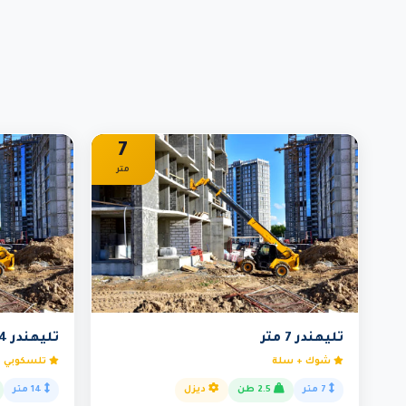
7
متر
تليهندر 7 متر
تليهندر 14 متر
شوك + سلة
تلسكوبي -
7 متر
2.5 طن
ديزل
14 متر