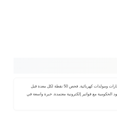
نصل بمعداتنا لحي السليمانية بالأحساء في أسرع وقت مع ضمان أعلى جودة خدمة. أسطولنا يشمل رافعات ذراعية ومقصية وشوكية وحفارات ومولدات كهربائية. فحص 50 نقطة لكل معدة قبل
ع المستندات المطلوبة للمناقصات والعقود الحكومية مع فواتير إلكترونية معتمدة. خبرة واسعة في