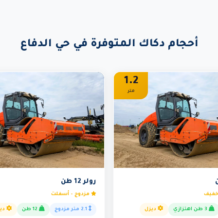
أحجام دكاك المتوفرة في حي الدفاع
1.2
متر
رولر 12 طن
خفيف
مزدوج - أسفلت
3 طن اهتزازي
ديزل
2.1 متر مزدوج
12 طن
دي