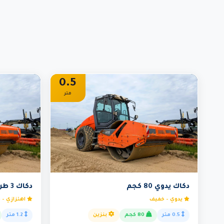
0.5
متر
دكاك يدوي 80 كجم
دكاك 3 طن
يدوي - خفيف
اهتزازي - 
0.5 متر
80 كجم
بنزين
1.2 متر