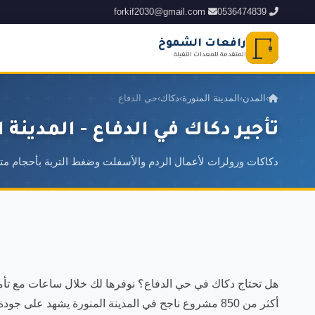
forkif2030@gmail.com
0536474839
رافعات الشموخ
المتقدمة للمعدات الثقيلة
›
المدن
›
المدينة المنورة
›
دكاك
›
حي الدفاع
تأجير دكاك في الدفاع - المدينة ا
دكاكات ورولرات لأعمال الردم والأسفلت وضغط التربة بأحجام مت
هل تحتاج دكاك في حي الدفاع؟ نوفرها لك خلال ساعات مع ت
أكثر من 850 مشروع ناجح في المدينة المنورة يشهد على جو