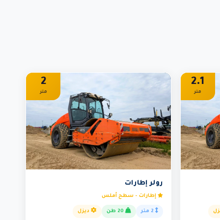
2
2.1
متر
متر
رولر إطارات
إطارات - سطح أملس
زل
2 متر
20 طن
ديزل