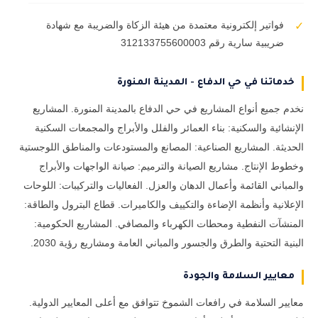
فواتير إلكترونية معتمدة من هيئة الزكاة والضريبة مع شهادة
✓
ضريبية سارية رقم 312133755600003
خدماتنا في حي الدفاع - المدينة المنورة
نخدم جميع أنواع المشاريع في حي الدفاع بالمدينة المنورة. المشاريع
الإنشائية والسكنية: بناء العمائر والفلل والأبراج والمجمعات السكنية
الحديثة. المشاريع الصناعية: المصانع والمستودعات والمناطق اللوجستية
وخطوط الإنتاج. مشاريع الصيانة والترميم: صيانة الواجهات والأبراج
والمباني القائمة وأعمال الدهان والعزل. الفعاليات والتركيبات: اللوحات
الإعلانية وأنظمة الإضاءة والتكييف والكاميرات. قطاع البترول والطاقة:
المنشآت النفطية ومحطات الكهرباء والمصافي. المشاريع الحكومية:
البنية التحتية والطرق والجسور والمباني العامة ومشاريع رؤية 2030.
معايير السلامة والجودة
معايير السلامة في رافعات الشموخ تتوافق مع أعلى المعايير الدولية.