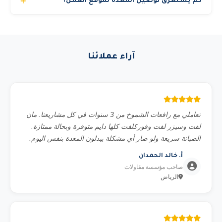
كم يستغرق توصيل المعدة لموقع العمل؟
نوع العمل المطلوب، الارتفاع أو الحمولة، الموقع (داخلي أو
خارجي)، ومدة المشروع. تواصل معنا عبر الواتساب وسنقدم لك
في المدن الرئيسية (الرياض وجدة والدمام) نوصل المعدة خلال 3
استشارة مجانية.
إلى 6 ساعات من تأكيد الطلب. المدن الأخرى قد تحتاج 12 إلى
24 ساعة حسب الموقع. للمشاريع المجدولة مسبقاً نضمن
آراء عملائنا
التوصيل في الموعد المحدد بالضبط.
تعاملي مع رافعات الشموخ من 3 سنوات في كل مشاريعنا. مان
لفت وسيزر لفت وفوركلفت كلها دايم متوفرة وبحالة ممتازة.
الصيانة سريعة ولو صار أي مشكلة يبدلون المعدة بنفس اليوم.
أ. خالد الحمدان
صاحب مؤسسة مقاولات
الرياض