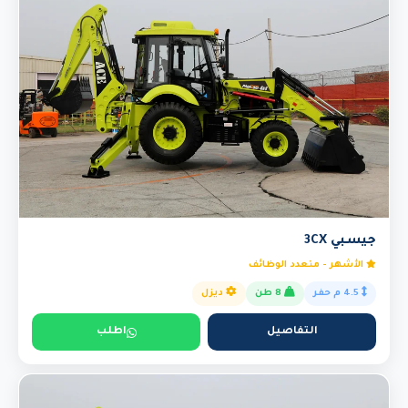
جيسبي 3CX
الأشهر - متعدد الوظائف
4.5 م حفر
8 طن
ديزل
التفاصيل
اطلب