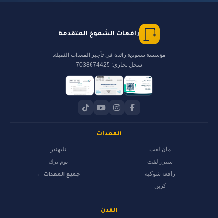
رافعات الشموخ المتقدمة
مؤسسة سعودية رائدة في تأجير المعدات الثقيلة.
سجل تجاري: 7038674425
المعدات
مان لفت
تليهندر
سيزر لفت
بوم ترك
رافعة شوكية
جميع المعدات ←
كرين
المدن