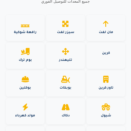
جميع المعدات للتوصيل الفوري
مان لفت
سيزر لفت
رافعة شوكية
كرين
تليهندر
بوم ترك
تاور كرين
بوبكات
بوكلين
شيول
دكاك
مولد كهرباء