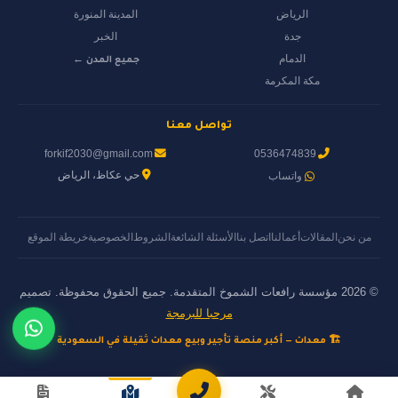
الرياض
المدينة المنورة
جدة
الخبر
الدمام
جميع المدن ←
مكة المكرمة
تواصل معنا
forkif2030@gmail.com
0536474839
حي عكاظ، الرياض
واتساب
من نحن
المقالات
أعمالنا
اتصل بنا
الأسئلة الشائعة
الشروط
الخصوصية
خريطة الموقع
© 2026 مؤسسة رافعات الشموخ المتقدمة. جميع الحقوق محفوظة. تصميم
مرحبا للبرمجة
🏗️ معدات — أكبر منصة تأجير وبيع معدات ثقيلة في السعودية