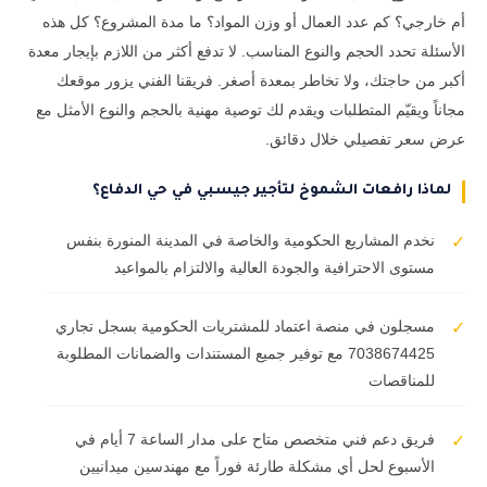
أم خارجي؟ كم عدد العمال أو وزن المواد؟ ما مدة المشروع؟ كل هذه
الأسئلة تحدد الحجم والنوع المناسب. لا تدفع أكثر من اللازم بإيجار معدة
أكبر من حاجتك، ولا تخاطر بمعدة أصغر. فريقنا الفني يزور موقعك
مجاناً ويقيّم المتطلبات ويقدم لك توصية مهنية بالحجم والنوع الأمثل مع
عرض سعر تفصيلي خلال دقائق.
لماذا رافعات الشموخ لتأجير جيسبي في حي الدفاع؟
نخدم المشاريع الحكومية والخاصة في المدينة المنورة بنفس
✓
مستوى الاحترافية والجودة العالية والالتزام بالمواعيد
مسجلون في منصة اعتماد للمشتريات الحكومية بسجل تجاري
✓
7038674425 مع توفير جميع المستندات والضمانات المطلوبة
للمناقصات
فريق دعم فني متخصص متاح على مدار الساعة 7 أيام في
✓
الأسبوع لحل أي مشكلة طارئة فوراً مع مهندسين ميدانيين