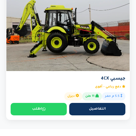
جيسبي 4CX
دفع رباعي - أقوى
5.5 م حفر
11 طن
ديزل
التفاصيل
اطلب