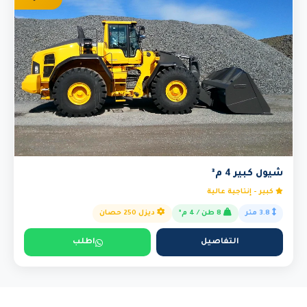
شيول كبير 4 م³
كبير - إنتاجية عالية
3.8 متر
8 طن / 4 م³
ديزل 250 حصان
التفاصيل
اطلب