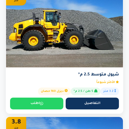
متر
شيول متوسط 2.5 م³
الأكثر شيوعاً
3.2 متر
5 طن / 2.5 م³
ديزل 160 حصان
التفاصيل
اطلب
3.8
متر