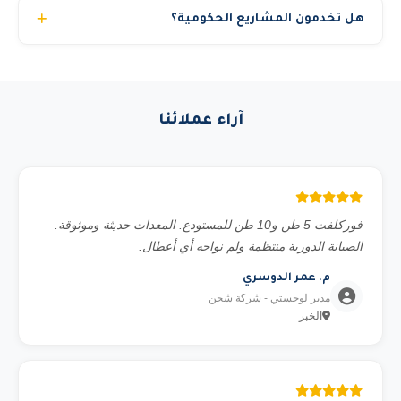
التوصيل في الموعد المحدد بالضبط.
هل تخدمون المشاريع الحكومية؟
سنوات. يمكنك اختيار استئجار المعدة مع مشغل أو بدون حسب
رغبتك. جميع مشغلينا حاصلين على شهادات السلامة المهنية.
نعم، نحن مسجلون في منصة اعتماد ونخدم الجهات الحكومية
والشركات الكبرى والمشاريع الخاصة. نوفر جميع المستندات
المطلوبة للمناقصات الحكومية.
آراء عملائنا
فوركلفت 5 طن و10 طن للمستودع. المعدات حديثة وموثوقة.
الصيانة الدورية منتظمة ولم نواجه أي أعطال.
م. عمر الدوسري
مدير لوجستي - شركة شحن
الخبر