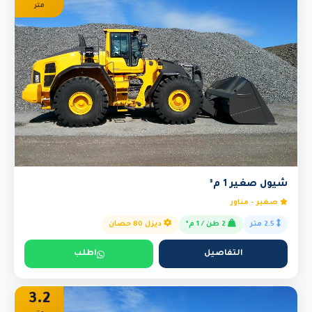
متر
شيول صغير 1 م³
صغير - مناور
2.5 متر
2 طن / 1 م³
ديزل 80 حصان
التفاصيل
اطلب
3.2