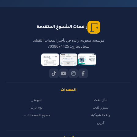
رافعات الشموخ المتقدمة
مؤسسة سعودية رائدة في تأجير المعدات الثقيلة.
سجل تجاري: 7038674425
المعدات
مان لفت
تليهندر
سيزر لفت
بوم ترك
رافعة شوكية
جميع المعدات ←
كرين