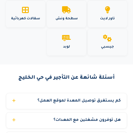
تاور لايت
سطحة ونش
سقالات كهربائية
جيسبي
لوبد
أسئلة شائعة عن التأجير في حي الخليج
كم يستغرق توصيل المعدة لموقع العمل؟
في المدن الرئيسية (الرياض وجدة والدمام) نوصل المعدة خلال 3
هل توفرون مشغلين مع المعدات؟
إلى 6 ساعات من تأكيد الطلب. المدن الأخرى قد تحتاج 12 إلى
24 ساعة حسب الموقع. للمشاريع المجدولة مسبقاً نضمن
نعم، نوفر مشغلين محترفين ومرخصين بخبرة تتجاوز 10