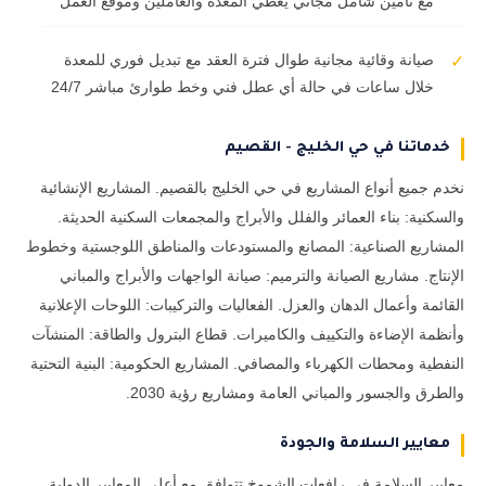
مع تأمين شامل مجاني يغطي المعدة والعاملين وموقع العمل
صيانة وقائية مجانية طوال فترة العقد مع تبديل فوري للمعدة
✓
خلال ساعات في حالة أي عطل فني وخط طوارئ مباشر 24/7
خدماتنا في حي الخليج - القصيم
نخدم جميع أنواع المشاريع في حي الخليج بالقصيم. المشاريع الإنشائية
والسكنية: بناء العمائر والفلل والأبراج والمجمعات السكنية الحديثة.
المشاريع الصناعية: المصانع والمستودعات والمناطق اللوجستية وخطوط
الإنتاج. مشاريع الصيانة والترميم: صيانة الواجهات والأبراج والمباني
القائمة وأعمال الدهان والعزل. الفعاليات والتركيبات: اللوحات الإعلانية
وأنظمة الإضاءة والتكييف والكاميرات. قطاع البترول والطاقة: المنشآت
النفطية ومحطات الكهرباء والمصافي. المشاريع الحكومية: البنية التحتية
والطرق والجسور والمباني العامة ومشاريع رؤية 2030.
معايير السلامة والجودة
معايير السلامة في رافعات الشموخ تتوافق مع أعلى المعايير الدولية.