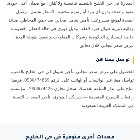
أسعارنا في حي الخليج بالقصيم تنافسية ولا تُقارن مع ضمان أعلى جودة.
عقود واضحة بدون أي بنود أو رسوم مخفية. الأسعار تشمل: توصيل
المعدة لموقع مشروعك، تأمين شامل مجاني ضد جميع المخاطر، صيانة
وقائية دورية طوال فترة العقد، تبديل فوري في حالة العطل. خصومات
خاصة للمشاريع الحكومية وشركات المقاولات والعقود طويلة المدة.
عرض سعر مجاني خلال دقائق.
تواصل معنا الآن
للحصول على عرض سعر مجاني لتأجير شيول في حي الخليج بالقصيم،
تواصل معنا عبر الواتساب أو الهاتف على الرقم 0536474839. فريقنا
متاح على مدار الساعة لخدمتك. سجل تجاري 7038674425. مؤسسة
رافعات الشموخ المتقدمة — شريكك الموثوق لتأجير المعدات الثقيلة
في المملكة العربية السعودية.
معدات أخرى متوفرة في حي الخليج