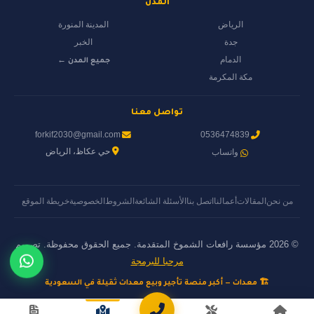
المدن
الرياض
المدينة المنورة
جدة
الخبر
الدمام
جميع المدن ←
مكة المكرمة
تواصل معنا
forkif2030@gmail.com
0536474839
حي عكاظ، الرياض
واتساب
من نحن
المقالات
أعمالنا
اتصل بنا
الأسئلة الشائعة
الشروط
الخصوصية
خريطة الموقع
© 2026 مؤسسة رافعات الشموخ المتقدمة. جميع الحقوق محفوظة. تصميم
مرحبا للبرمجة
🏗️ معدات — أكبر منصة تأجير وبيع معدات ثقيلة في السعودية