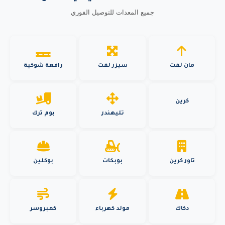
جميع المعدات للتوصيل الفوري
مان لفت
سيزر لفت
رافعة شوكية
كرين
تليهندر
بوم ترك
تاور كرين
بوبكات
بوكلين
دكاك
مولد كهرباء
كمبروسر