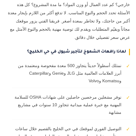
خارجي؟ كم عدد العمال أو وزن المواد؟ ما مدة المشروع؟ كل هذه
الأسئلة تحدد الحجم والنوع المناسب. لا تدفع أكثر من اللازم بإيجار معدة
أكبر من حاجتك، ولا تخاطر بمعدة أصغر. فريقنا الفني يزور موقعك
مجاناً ويقيّم المتطلبات ويقدم لك توصية مهنية بالحجم والنوع الأمثل مع
عرض سعر تفصيلي خلال دقائق.
لماذا رافعات الشموخ لتأجير شيول في حي الخليج؟
نمتلك أسطولاً حديثاً يتجاوز 500 معدة مفحوصة ومعتمدة من
✓
أبرز العلامات العالمية مثل JLG وGenie وCaterpillar
وKomatsu وVolvo
نوفر مشغلين مرخصين حاصلين على شهادات OSHA للسلامة
✓
المهنية مع خبرة عملية ميدانية تتجاوز 10 سنوات في مشاريع
مشابهة
التوصيل الفوري لموقعك في حي الخليج بالقصيم خلال ساعات
✓