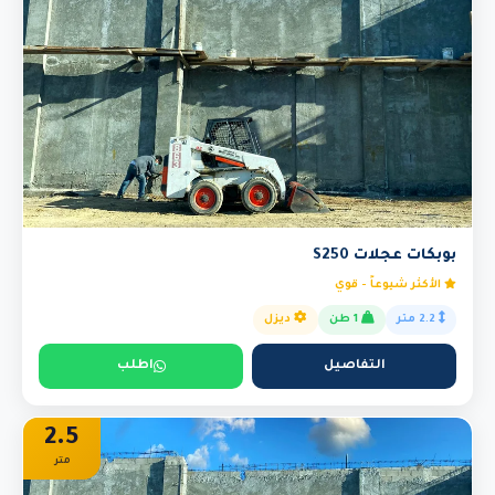
بوبكات عجلات S250
الأكثر شيوعاً - قوي
2.2 متر
1 طن
ديزل
التفاصيل
اطلب
2.5
متر