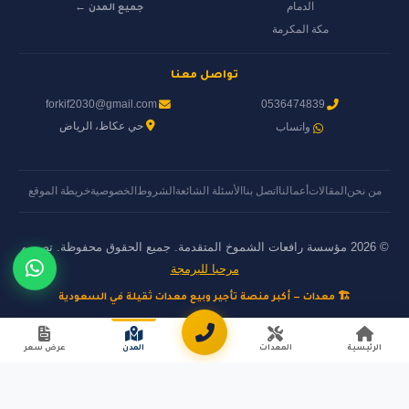
الدمام
جميع المدن ←
مكة المكرمة
تواصل معنا
forkif2030@gmail.com
0536474839
حي عكاظ، الرياض
واتساب
من نحن
المقالات
أعمالنا
اتصل بنا
الأسئلة الشائعة
الشروط
الخصوصية
خريطة الموقع
© 2026 مؤسسة رافعات الشموخ المتقدمة. جميع الحقوق محفوظة. تصميم
مرحبا للبرمجة
🏗️ معدات — أكبر منصة تأجير وبيع معدات ثقيلة في السعودية
الرئيسية
المعدات
المدن
عرض سعر