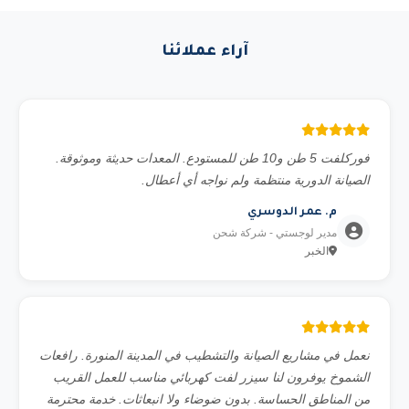
والشركات الكبرى والمشاريع الخاصة. نوفر جميع المستندات
المطلوبة للمناقصات الحكومية.
آراء عملائنا
فوركلفت 5 طن و10 طن للمستودع. المعدات حديثة وموثوقة.
الصيانة الدورية منتظمة ولم نواجه أي أعطال.
م. عمر الدوسري
مدير لوجستي - شركة شحن
الخبر
نعمل في مشاريع الصيانة والتشطيب في المدينة المنورة. رافعات
الشموخ يوفرون لنا سيزر لفت كهربائي مناسب للعمل القريب
من المناطق الحساسة. بدون ضوضاء ولا انبعاثات. خدمة محترمة