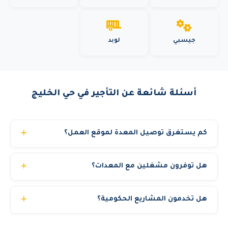
جيسبي
لوبد
أسئلة شائعة عن التأجير في حي الخليج
كم يستغرق توصيل المعدة لموقع العمل؟
في المدن الرئيسية (الرياض وجدة والدمام) نوصل المعدة خلال 3
هل توفرون مشغلين مع المعدات؟
إلى 6 ساعات من تأكيد الطلب. المدن الأخرى قد تحتاج 12 إلى
24 ساعة حسب الموقع. للمشاريع المجدولة مسبقاً نضمن
نعم، نوفر مشغلين محترفين ومرخصين بخبرة تتجاوز 10
التوصيل في الموعد المحدد بالضبط.
هل تخدمون المشاريع الحكومية؟
سنوات. يمكنك اختيار استئجار المعدة مع مشغل أو بدون حسب
رغبتك. جميع مشغلينا حاصلين على شهادات السلامة المهنية.
نعم، نحن مسجلون في منصة اعتماد ونخدم الجهات الحكومية