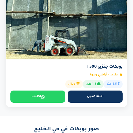
بوبكات جنزير T590
جنزير - أراضي وعرة
2.5 متر
1.3 طن
ديزل
التفاصيل
اطلب
صور بوبكات في حي الخليج