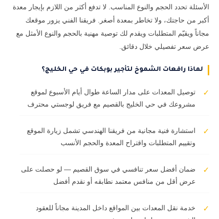
الأسئلة تحدد الحجم والنوع المناسب. لا تدفع أكثر من اللازم بإيجار معدة
أكبر من حاجتك، ولا تخاطر بمعدة أصغر. فريقنا الفني يزور موقعك
مجاناً ويقيّم المتطلبات ويقدم لك توصية مهنية بالحجم والنوع الأمثل مع
عرض سعر تفصيلي خلال دقائق.
لماذا رافعات الشموخ لتأجير بوبكات في حي الخليج؟
توصيل المعدات على مدار الساعة طوال أيام الأسبوع لموقع
✓
مشروعك في حي الخليج بالقصيم مع فريق لوجستي محترف
استشارة فنية مجانية من فريقنا الهندسي تشمل زيارة الموقع
✓
وتقييم المتطلبات واقتراح المعدة والحجم الأنسب
ضمان أفضل سعر تنافسي في سوق القصيم — لو حصلت على
✓
عرض أقل من منافس معتمد نطابقه أو نقدم أفضل
خدمة نقل المعدات بين المواقع داخل المدينة مجاناً للعقود
✓