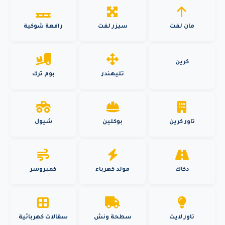
مان لفت
سيزر لفت
رافعة شوكية
كرين
تليهندر
بوم ترك
تاور كرين
بوكلين
شيول
دكاك
مولد كهرباء
كمبروسر
تاور لايت
سطحة ونش
سقالات كهربائية