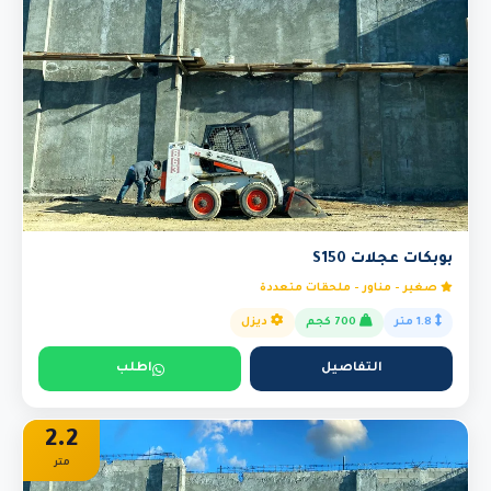
بوبكات عجلات S150
صغير - مناور - ملحقات متعددة
1.8 متر
700 كجم
ديزل
التفاصيل
اطلب
2.2
متر