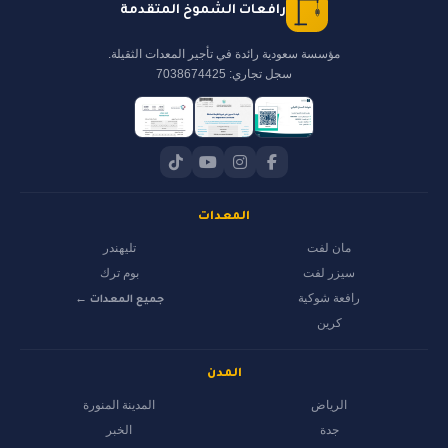
رافعات الشموخ المتقدمة
مؤسسة سعودية رائدة في تأجير المعدات الثقيلة.
سجل تجاري: 7038674425
المعدات
مان لفت
تليهندر
سيزر لفت
بوم ترك
رافعة شوكية
جميع المعدات ←
كرين
المدن
الرياض
المدينة المنورة
جدة
الخبر