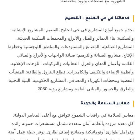
الشهرية مع سطحات ولوبد مخصصة
خدماتنا في حي الخليج - القصيم
نخدم جميع أنواع المشاريع في حي الخليج بالقصيم. المشاريع الإنشائية
والسكنية: بناء العمائر والفلل والأبراج والمجمعات السكنية الحديثة.
المشاريع الصناعية: المصانع والمستودعات والمناطق اللوجستية وخطوط
الإنتاج. مشاريع الصيانة والترميم: صيانة الواجهات والأبراج والمباني
القائمة وأعمال الدهان والعزل. الفعاليات والتركيبات: اللوحات الإعلانية
وأنظمة الإضاءة والتكييف والكاميرات. قطاع البترول والطاقة: المنشآت
النفطية ومحطات الكهرباء والمصافي. المشاريع الحكومية: البنية التحتية
والطرق والجسور والمباني العامة ومشاريع رؤية 2030.
معايير السلامة والجودة
معايير السلامة في رافعات الشموخ تتوافق مع أعلى المعايير الدولية.
كل معدة مزودة بأنظمة أمان متعددة تشمل مستشعرات حمولة زائدة
وفرامل طوارئ أوتوماتيكية ومفاتيح إيقاف طارئ. نوفر خطة عمل آمنة