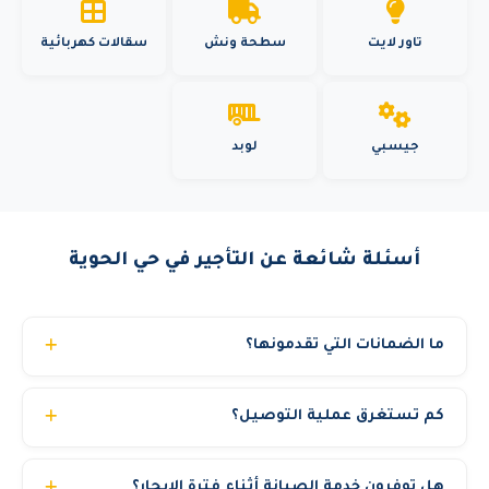
تاور لايت
سطحة ونش
سقالات كهربائية
جيسبي
لوبد
أسئلة شائعة عن التأجير في حي الحوية
ما الضمانات التي تقدمونها؟
نقدم عدة ضمانات: معدات مفحوصة بشهادات TUV سارية.
كم تستغرق عملية التوصيل؟
تأمين شامل مجاني ضد المخاطر والحوادث. صيانة وقائية مجانية
طوال فترة الإيجار. تبديل فوري للمعدة في حالة أي عطل فني.
عادة من 2 إلى 6 ساعات داخل المدينة الواحدة. ومن 12 إلى 24
تعويض عن ساعات التوقف إذا تأخر البديل. مدير حساب مخصص
هل توفرون خدمة الصيانة أثناء فترة الإيجار؟
ساعة للتوصيل بين المدن. نعمل على مدار الساعة 24/7 لضمان