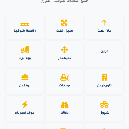
جميع المعدات للتوصيل الفوري
مان لفت
سيزر لفت
رافعة شوكية
كرين
تليهندر
بوم ترك
تاور كرين
بوبكات
بوكلين
شيول
دكاك
مولد كهرباء