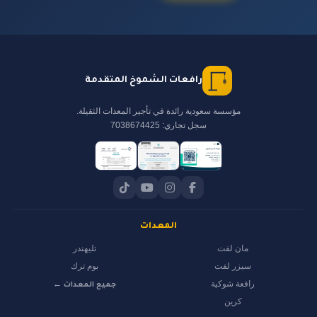
رافعات الشموخ المتقدمة
مؤسسة سعودية رائدة في تأجير المعدات الثقيلة.
سجل تجاري: 7038674425
المعدات
مان لفت
تليهندر
سيزر لفت
بوم ترك
رافعة شوكية
جميع المعدات ←
كرين