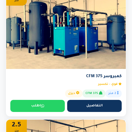
متر
كمبروسر 375 CFM
قوي - تكسير
2 متر
375 CFM
ديزل
التفاصيل
اطلب
2.5
متر