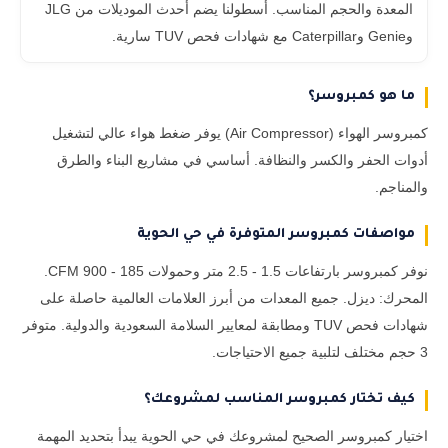
المعدة والحجم المناسب. أسطولنا يضم أحدث الموديلات من JLG
وGenie وCaterpillar مع شهادات فحص TUV سارية.
ما هو كمبروسر؟
كمبروسر الهواء (Air Compressor) يوفر ضغط هواء عالي لتشغيل
أدوات الحفر والكسر والنظافة. أساسي في مشاريع البناء والطرق
والمناجم.
مواصفات كمبروسر المتوفرة في حي الحوية
نوفر كمبروسر بارتفاعات 1.5 - 2.5 متر وحمولات 185 - 900 CFM.
المحرك: ديزل. جميع المعدات من أبرز العلامات العالمية حاصلة على
شهادات فحص TUV ومطابقة لمعايير السلامة السعودية والدولية. متوفر
3 حجم مختلف لتلبية جميع الاحتياجات.
كيف تختار كمبروسر المناسب لمشروعك؟
اختيار كمبروسر الصحيح لمشروعك في حي الحوية يبدأ بتحديد المهمة