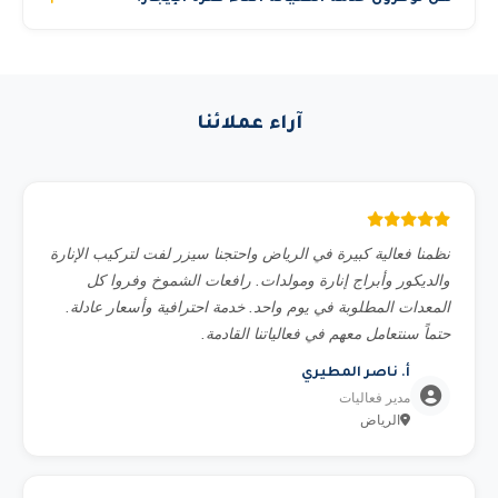
لمتابعة مشروعك.
وصول المعدة في الوقت المطلوب.
نعم، نوفر صيانة وقائية دورية مجانية خلال فترة الإيجار. وفي
حالة أي عطل، نوفر بديل فوري خلال ساعات لضمان عدم توقف
مشروعك.
آراء عملائنا
نظمنا فعالية كبيرة في الرياض واحتجنا سيزر لفت لتركيب الإنارة
والديكور وأبراج إنارة ومولدات. رافعات الشموخ وفروا كل
المعدات المطلوبة في يوم واحد. خدمة احترافية وأسعار عادلة.
حتماً سنتعامل معهم في فعالياتنا القادمة.
أ. ناصر المطيري
مدير فعاليات
الرياض