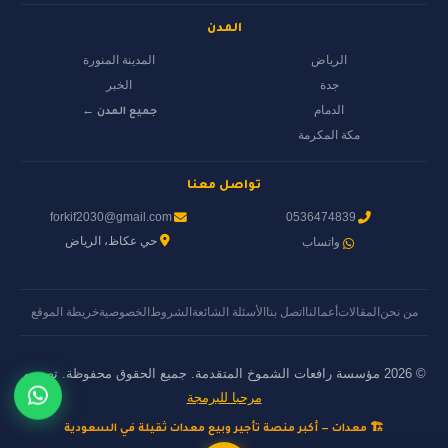
المدن
الرياض
المدينة المنورة
جدة
الخبر
الدمام
جميع المدن ←
مكة المكرمة
تواصل معنا
forkif2030@gmail.com
0536474839
حي عكاظ، الرياض
واتساب
من نحن
المقالات
أعمالنا
اتصل بنا
الأسئلة الشائعة
الشروط
الخصوصية
خريطة الموقع
© 2026 مؤسسة رافعات الشموخ المتقدمة. جميع الحقوق محفوظة. تصميم
مرحبا للبرمجة
🏗️ معدات — أكبر منصة تأجير وبيع معدات ثقيلة في السعودية