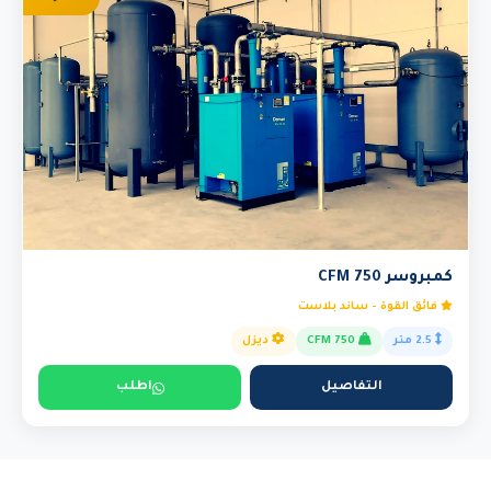
كمبروسر 750 CFM
فائق القوة - ساند بلاست
2.5 متر
750 CFM
ديزل
التفاصيل
اطلب