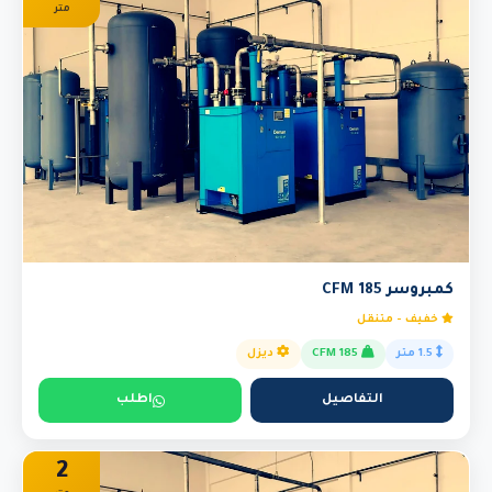
متر
كمبروسر 185 CFM
خفيف - متنقل
1.5 متر
185 CFM
ديزل
التفاصيل
اطلب
2