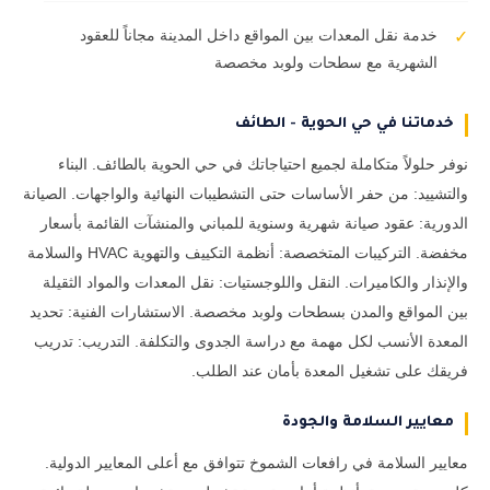
خدمة نقل المعدات بين المواقع داخل المدينة مجاناً للعقود
✓
الشهرية مع سطحات ولوبد مخصصة
خدماتنا في حي الحوية - الطائف
نوفر حلولاً متكاملة لجميع احتياجاتك في حي الحوية بالطائف. البناء
والتشييد: من حفر الأساسات حتى التشطيبات النهائية والواجهات. الصيانة
الدورية: عقود صيانة شهرية وسنوية للمباني والمنشآت القائمة بأسعار
مخفضة. التركيبات المتخصصة: أنظمة التكييف والتهوية HVAC والسلامة
والإنذار والكاميرات. النقل واللوجستيات: نقل المعدات والمواد الثقيلة
بين المواقع والمدن بسطحات ولوبد مخصصة. الاستشارات الفنية: تحديد
المعدة الأنسب لكل مهمة مع دراسة الجدوى والتكلفة. التدريب: تدريب
فريقك على تشغيل المعدة بأمان عند الطلب.
معايير السلامة والجودة
معايير السلامة في رافعات الشموخ تتوافق مع أعلى المعايير الدولية.