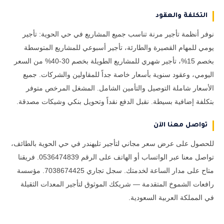
التكلفة والعقود
نوفر أنظمة تأجير مرنة تناسب جميع المشاريع في حي الحوية: تأجير
يومي للمهام القصيرة والطارئة، تأجير أسبوعي للمشاريع المتوسطة
بخصم 15%، تأجير شهري للمشاريع الطويلة بخصم 30-40% من السعر
اليومي، وعقود سنوية بأسعار خاصة جداً للمقاولين والشركات. جميع
الأسعار شاملة التوصيل والتأمين الشامل. المشغل المرخص متوفر
بتكلفة إضافية بسيطة. نقبل الدفع نقداً وتحويل بنكي وشيكات مصدقة.
تواصل معنا الآن
للحصول على عرض سعر مجاني لتأجير تليهندر في حي الحوية بالطائف،
تواصل معنا عبر الواتساب أو الهاتف على الرقم 0536474839. فريقنا
متاح على مدار الساعة لخدمتك. سجل تجاري 7038674425. مؤسسة
رافعات الشموخ المتقدمة — شريكك الموثوق لتأجير المعدات الثقيلة
في المملكة العربية السعودية.