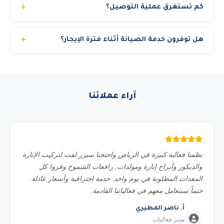
كم تستغرق عملية التوصيل؟
تأمين شامل مجاني ضد المخاطر والحوادث. صيانة وقائية مجانية
طوال فترة الإيجار. تبديل فوري للمعدة في حالة أي عطل فني.
عادة من 2 إلى 6 ساعات داخل المدينة الواحدة. ومن 12 إلى 24
تعويض عن ساعات التوقف إذا تأخر البديل. مدير حساب مخصص
هل توفرون خدمة الصيانة أثناء فترة الإيجار؟
ساعة للتوصيل بين المدن. نعمل على مدار الساعة 24/7 لضمان
لمتابعة مشروعك.
وصول المعدة في الوقت المطلوب.
نعم، نوفر صيانة وقائية دورية مجانية خلال فترة الإيجار. وفي
حالة أي عطل، نوفر بديل فوري خلال ساعات لضمان عدم توقف
مشروعك.
آراء عملائنا
نظمنا فعالية كبيرة في الرياض واحتجنا سيزر لفت لتركيب الإنارة
والديكور وأبراج إنارة ومولدات. رافعات الشموخ وفروا كل
المعدات المطلوبة في يوم واحد. خدمة احترافية وأسعار عادلة.
حتماً سنتعامل معهم في فعالياتنا القادمة.
أ. ناصر المطيري
مدير فعاليات