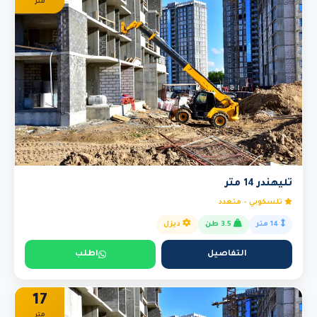
متر
تليهندر 14 متر
تلسكوبي - متعدد
14 متر
3.5 طن
ديزل
التفاصيل
اطلب
17
متر