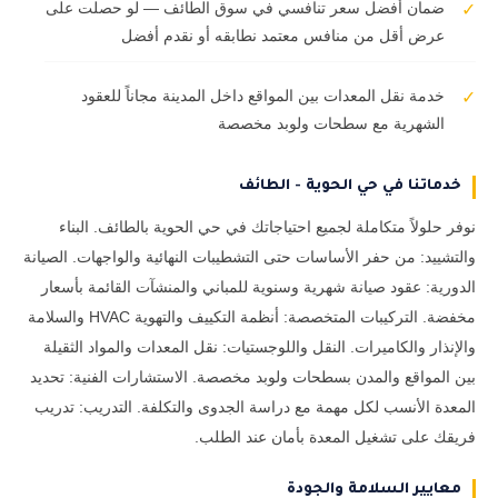
ضمان أفضل سعر تنافسي في سوق الطائف — لو حصلت على
✓
عرض أقل من منافس معتمد نطابقه أو نقدم أفضل
خدمة نقل المعدات بين المواقع داخل المدينة مجاناً للعقود
✓
الشهرية مع سطحات ولوبد مخصصة
خدماتنا في حي الحوية - الطائف
نوفر حلولاً متكاملة لجميع احتياجاتك في حي الحوية بالطائف. البناء
والتشييد: من حفر الأساسات حتى التشطيبات النهائية والواجهات. الصيانة
الدورية: عقود صيانة شهرية وسنوية للمباني والمنشآت القائمة بأسعار
مخفضة. التركيبات المتخصصة: أنظمة التكييف والتهوية HVAC والسلامة
والإنذار والكاميرات. النقل واللوجستيات: نقل المعدات والمواد الثقيلة
بين المواقع والمدن بسطحات ولوبد مخصصة. الاستشارات الفنية: تحديد
المعدة الأنسب لكل مهمة مع دراسة الجدوى والتكلفة. التدريب: تدريب
فريقك على تشغيل المعدة بأمان عند الطلب.
معايير السلامة والجودة