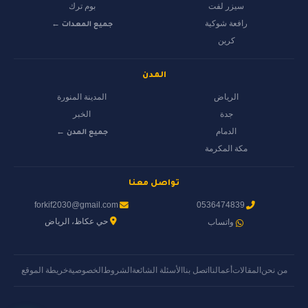
سيزر لفت
بوم ترك
رافعة شوكية
جميع المعدات ←
كرين
المدن
الرياض
المدينة المنورة
جدة
الخبر
الدمام
جميع المدن ←
مكة المكرمة
تواصل معنا
forkif2030@gmail.com
0536474839
حي عكاظ، الرياض
واتساب
من نحن
المقالات
أعمالنا
اتصل بنا
الأسئلة الشائعة
الشروط
الخصوصية
خريطة الموقع