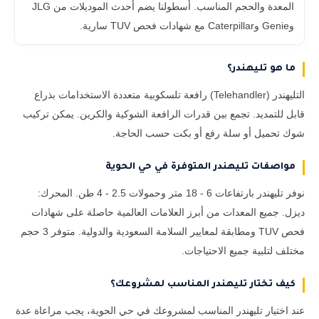
المعدة والحجم المناسب. أسطولنا يضم أحدث الموديلات من JLG
وGenie وCaterpillar مع شهادات فحص TUV سارية.
ما هو تليهندر؟
التليهندر (Telehandler) رافعة تلسكوبية متعددة الاستخدامات بذراع
قابل للتمديد. تجمع بين قدرات الرافعة الشوكية والكرين. يمكن تركيب
شوك تحميل أو سلة رفع أو بكت حسب الحاجة.
مواصفات تليهندر المتوفرة في حي الحوية
نوفر تليهندر بارتفاعات 6 - 18 متر وحمولات 2.5 - 4 طن. المحرك:
ديزل. جميع المعدات من أبرز العلامات العالمية حاصلة على شهادات
فحص TUV ومطابقة لمعايير السلامة السعودية والدولية. متوفر 3 حجم
مختلف لتلبية جميع الاحتياجات.
كيف تختار تليهندر المناسب لمشروعك؟
عند اختيار تليهندر المناسب لمشروعك في حي الحوية، يجب مراعاة عدة