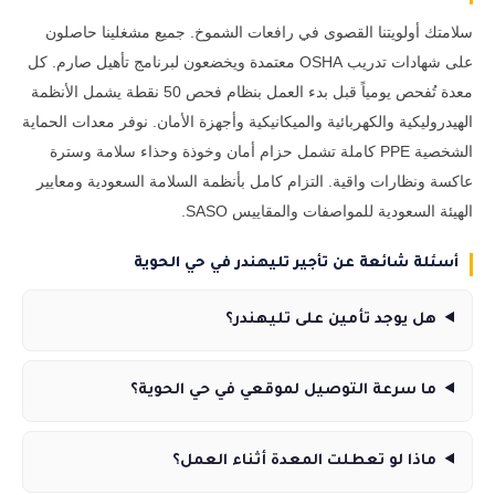
سلامتك أولويتنا القصوى في رافعات الشموخ. جميع مشغلينا حاصلون
على شهادات تدريب OSHA معتمدة ويخضعون لبرنامج تأهيل صارم. كل
معدة تُفحص يومياً قبل بدء العمل بنظام فحص 50 نقطة يشمل الأنظمة
الهيدروليكية والكهربائية والميكانيكية وأجهزة الأمان. نوفر معدات الحماية
الشخصية PPE كاملة تشمل حزام أمان وخوذة وحذاء سلامة وسترة
عاكسة ونظارات واقية. التزام كامل بأنظمة السلامة السعودية ومعايير
الهيئة السعودية للمواصفات والمقاييس SASO.
أسئلة شائعة عن تأجير تليهندر في حي الحوية
هل يوجد تأمين على تليهندر؟
ما سرعة التوصيل لموقعي في حي الحوية؟
ماذا لو تعطلت المعدة أثناء العمل؟