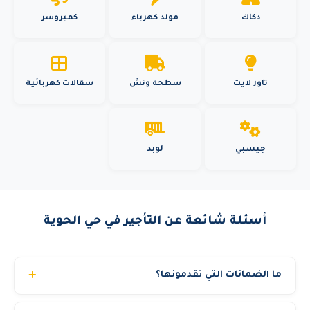
دكاك
مولد كهرباء
كمبروسر
تاور لايت
سطحة ونش
سقالات كهربائية
جيسبي
لوبد
أسئلة شائعة عن التأجير في حي الحوية
ما الضمانات التي تقدمونها؟
نقدم عدة ضمانات: معدات مفحوصة بشهادات TUV سارية.