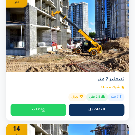
متر
تليهندر 7 متر
شوك + سلة
7 متر
2.5 طن
ديزل
التفاصيل
اطلب
14