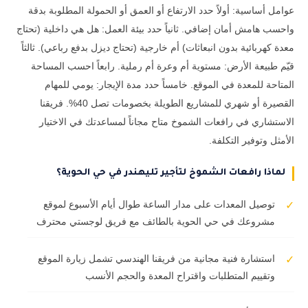
عوامل أساسية: أولاً حدد الارتفاع أو العمق أو الحمولة المطلوبة بدقة
واحسب هامش أمان إضافي. ثانياً حدد بيئة العمل: هل هي داخلية (تحتاج
معدة كهربائية بدون انبعاثات) أم خارجية (تحتاج ديزل بدفع رباعي). ثالثاً
قيّم طبيعة الأرض: مستوية أم وعرة أم رملية. رابعاً احسب المساحة
المتاحة للمعدة في الموقع. خامساً حدد مدة الإيجار: يومي للمهام
القصيرة أو شهري للمشاريع الطويلة بخصومات تصل 40%. فريقنا
الاستشاري في رافعات الشموخ متاح مجاناً لمساعدتك في الاختيار
الأمثل وتوفير التكلفة.
لماذا رافعات الشموخ لتأجير تليهندر في حي الحوية؟
توصيل المعدات على مدار الساعة طوال أيام الأسبوع لموقع
✓
مشروعك في حي الحوية بالطائف مع فريق لوجستي محترف
استشارة فنية مجانية من فريقنا الهندسي تشمل زيارة الموقع
✓
وتقييم المتطلبات واقتراح المعدة والحجم الأنسب