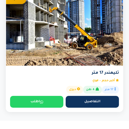
تليهندر 17 متر
أكبر حجم - قوي
17 متر
4 طن
ديزل
التفاصيل
اطلب