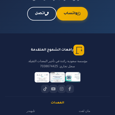
واتساب
اتصل
رافعات الشموخ المتقدمة
مؤسسة سعودية رائدة في تأجير المعدات الثقيلة.
سجل تجاري: 7038674425
المعدات
مان لفت
تليهندر