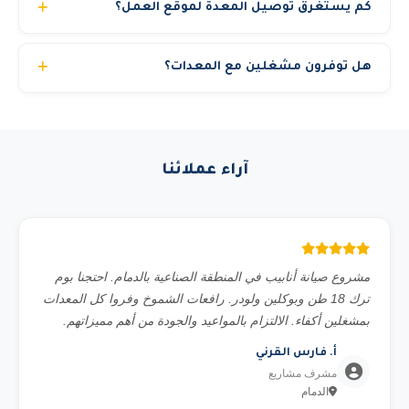
كم يستغرق توصيل المعدة لموقع العمل؟
نوع العمل المطلوب، الارتفاع أو الحمولة، الموقع (داخلي أو
خارجي)، ومدة المشروع. تواصل معنا عبر الواتساب وسنقدم لك
في المدن الرئيسية (الرياض وجدة والدمام) نوصل المعدة خلال 3
استشارة مجانية.
هل توفرون مشغلين مع المعدات؟
إلى 6 ساعات من تأكيد الطلب. المدن الأخرى قد تحتاج 12 إلى
24 ساعة حسب الموقع. للمشاريع المجدولة مسبقاً نضمن
نعم، نوفر مشغلين محترفين ومرخصين بخبرة تتجاوز 10
التوصيل في الموعد المحدد بالضبط.
سنوات. يمكنك اختيار استئجار المعدة مع مشغل أو بدون حسب
رغبتك. جميع مشغلينا حاصلين على شهادات السلامة المهنية.
آراء عملائنا
مشروع صيانة أنابيب في المنطقة الصناعية بالدمام. احتجنا بوم
ترك 18 طن وبوكلين ولودر. رافعات الشموخ وفروا كل المعدات
بمشغلين أكفاء. الالتزام بالمواعيد والجودة من أهم مميزاتهم.
أ. فارس القرني
مشرف مشاريع
الدمام