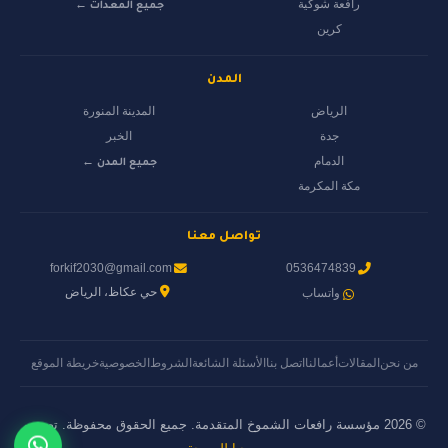
رافعة شوكية
جميع المعدات ←
كرين
المدن
الرياض
المدينة المنورة
جدة
الخبر
الدمام
جميع المدن ←
مكة المكرمة
تواصل معنا
forkif2030@gmail.com
0536474839
حي عكاظ، الرياض
واتساب
من نحن
المقالات
أعمالنا
اتصل بنا
الأسئلة الشائعة
الشروط
الخصوصية
خريطة الموقع
© 2026 مؤسسة رافعات الشموخ المتقدمة. جميع الحقوق محفوظة. تصميم