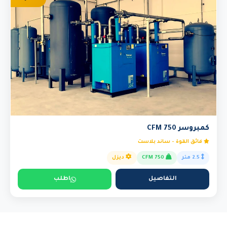
كمبروسر 750 CFM
فائق القوة - ساند بلاست
2.5 متر
750 CFM
ديزل
التفاصيل
اطلب