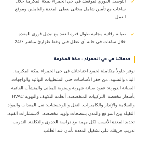
التوصيل الفوري لموقعك في حي الحمراء بمكة المكرمة خلال
✓
ساعات مع تأمين شامل مجاني يغطي المعدة والعاملين وموقع
العمل
صيانة وقائية مجانية طوال فترة العقد مع تبديل فوري للمعدة
✓
خلال ساعات في حالة أي عطل فني وخط طوارئ مباشر 24/7
خدماتنا في حي الحمراء - مكة المكرمة
نوفر حلولاً متكاملة لجميع احتياجاتك في حي الحمراء بمكة المكرمة.
البناء والتشييد: من حفر الأساسات حتى التشطيبات النهائية والواجهات.
الصيانة الدورية: عقود صيانة شهرية وسنوية للمباني والمنشآت القائمة
بأسعار مخفضة. التركيبات المتخصصة: أنظمة التكييف والتهوية HVAC
والسلامة والإنذار والكاميرات. النقل واللوجستيات: نقل المعدات والمواد
الثقيلة بين المواقع والمدن بسطحات ولوبد مخصصة. الاستشارات الفنية:
تحديد المعدة الأنسب لكل مهمة مع دراسة الجدوى والتكلفة. التدريب:
تدريب فريقك على تشغيل المعدة بأمان عند الطلب.