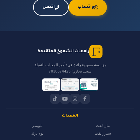
واتساب
اتصل
رافعات الشموخ المتقدمة
مؤسسة سعودية رائدة في تأجير المعدات الثقيلة.
سجل تجاري: 7038674425
المعدات
مان لفت
تليهندر
سيزر لفت
بوم ترك