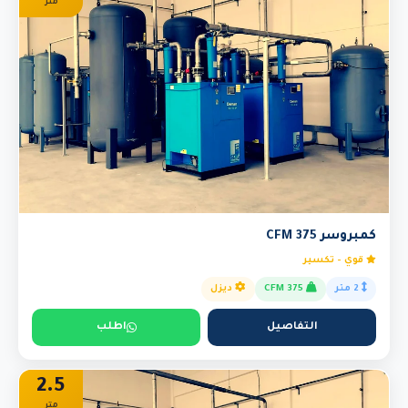
متر
كمبروسر 375 CFM
قوي - تكسير
2 متر
375 CFM
ديزل
التفاصيل
اطلب
2.5
متر