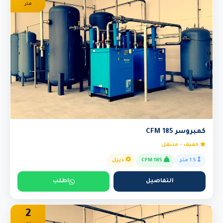
متر
كمبروسر 185 CFM
خفيف - متنقل
1.5 متر
185 CFM
ديزل
التفاصيل
اطلب
2