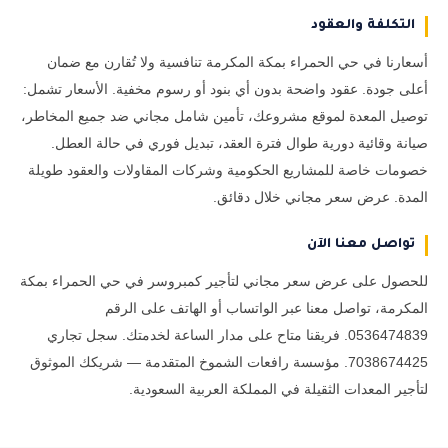
التكلفة والعقود
أسعارنا في حي الحمراء بمكة المكرمة تنافسية ولا تُقارن مع ضمان
أعلى جودة. عقود واضحة بدون أي بنود أو رسوم مخفية. الأسعار تشمل:
توصيل المعدة لموقع مشروعك، تأمين شامل مجاني ضد جميع المخاطر،
صيانة وقائية دورية طوال فترة العقد، تبديل فوري في حالة العطل.
خصومات خاصة للمشاريع الحكومية وشركات المقاولات والعقود طويلة
المدة. عرض سعر مجاني خلال دقائق.
تواصل معنا الآن
للحصول على عرض سعر مجاني لتأجير كمبروسر في حي الحمراء بمكة
المكرمة، تواصل معنا عبر الواتساب أو الهاتف على الرقم
0536474839. فريقنا متاح على مدار الساعة لخدمتك. سجل تجاري
7038674425. مؤسسة رافعات الشموخ المتقدمة — شريكك الموثوق
لتأجير المعدات الثقيلة في المملكة العربية السعودية.