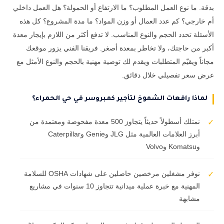
بدقة. ما نوع العمل المطلوب؟ ما الارتفاع أو الحمولة؟ هل العمل داخلي
أم خارجي؟ كم عدد العمال أو وزن المواد؟ ما مدة المشروع؟ كل هذه
الأسئلة تحدد الحجم والنوع المناسب. لا تدفع أكثر من اللازم بإيجار معدة
أكبر من حاجتك، ولا تخاطر بمعدة أصغر. فريقنا الفني يزور موقعك
مجاناً ويقيّم المتطلبات ويقدم لك توصية مهنية بالحجم والنوع الأمثل مع
عرض سعر تفصيلي خلال دقائق.
لماذا رافعات الشموخ لتأجير كمبروسر في حي الحمراء؟
نمتلك أسطولاً حديثاً يتجاوز 500 معدة مفحوصة ومعتمدة من
✓
أبرز العلامات العالمية مثل JLG وGenie وCaterpillar
وKomatsu وVolvo
نوفر مشغلين مرخصين حاصلين على شهادات OSHA للسلامة
✓
المهنية مع خبرة عملية ميدانية تتجاوز 10 سنوات في مشاريع
مشابهة