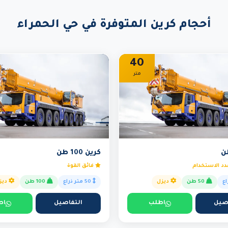
أحجام كرين المتوفرة في حي الحمراء
40
متر
كرين 100 طن
د الاستخدام
فائق القوة
50 طن
ديزل
50 متر ذراع
100 طن
ديز
صيل
اطلب
التفاصيل
اط