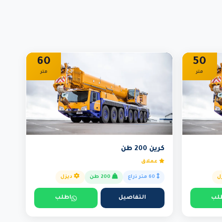
60
50
متر
متر
كرين 200 طن
عملاق
ل
60 متر ذراع
200 طن
ديزل
لب
التفاصيل
اطلب