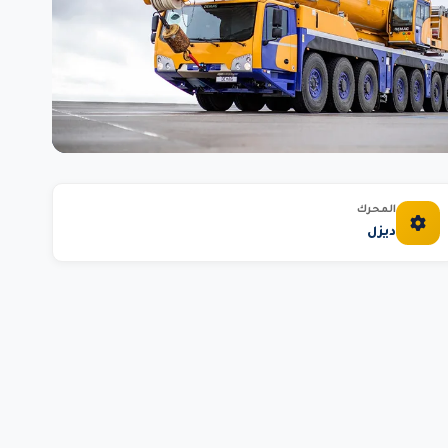
المحرك
ديزل