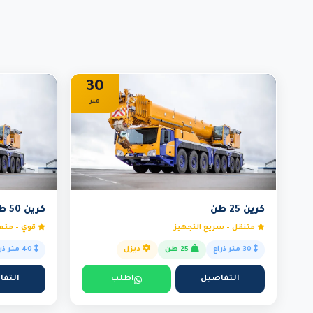
30
متر
كرين 25 طن
كرين 50 طن
متنقل - سريع التجهيز
قوي - متعد
30 متر ذراع
25 طن
ديزل
40 متر ذراع
التفاصيل
اطلب
التفا