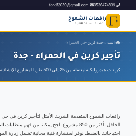
forkif2030@gmail.com
0536474839
رافعات الشموخ
المتقدمة للمعدات الثقيلة
›
المدن
›
جدة
›
كرين
›
حي الحمراء
تأجير كرين في الحمراء - جدة
كرينات هيدروليكية متنقلة من 25 إلى 500 طن للمشاريع الإنشائية الكبرى ورفع المعدات والهياكل المعدنية
رافعات الشموخ المتقدمة الشريك الأمثل لتأجير كرين في حي ال
الحافل بأكثر من 850 مشروع ناجح يمكننا من فهم 
احتياجاتك بالضبط. نوفر استشارة فنية مجانية تشمل زيارة المو