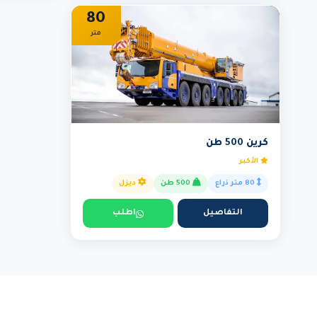
80
متر
كرين 500 طن
الأكبر
80 متر ذراع
500 طن
ديزل
التفاصيل
اطلب