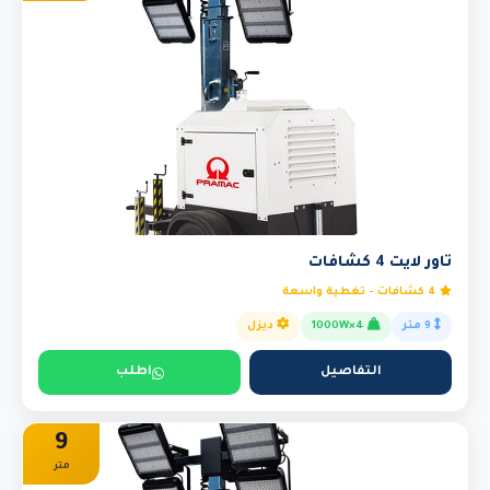
تاور لايت 4 كشافات
4 كشافات - تغطية واسعة
9 متر
4×1000W
ديزل
التفاصيل
اطلب
9
متر