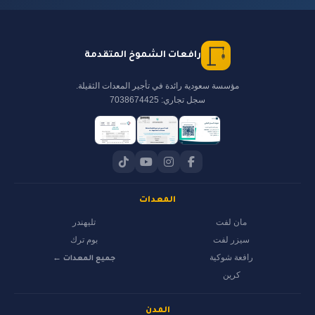
رافعات الشموخ المتقدمة
مؤسسة سعودية رائدة في تأجير المعدات الثقيلة.
سجل تجاري: 7038674425
المعدات
مان لفت
تليهندر
سيزر لفت
بوم ترك
رافعة شوكية
جميع المعدات ←
كرين
المدن