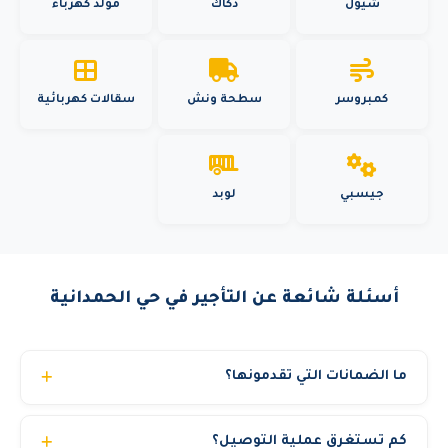
شيول
دكاك
مولد كهرباء
كمبروسر
سطحة ونش
سقالات كهربائية
جيسبي
لوبد
أسئلة شائعة عن التأجير في حي الحمدانية
ما الضمانات التي تقدمونها؟
نقدم عدة ضمانات: معدات مفحوصة بشهادات TUV سارية.
كم تستغرق عملية التوصيل؟
تأمين شامل مجاني ضد المخاطر والحوادث. صيانة وقائية مجانية