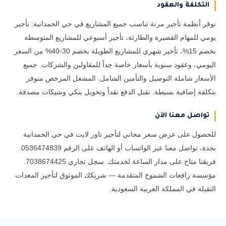
التكلفة والعقود
نوفر أنظمة تأجير مرنة تناسب جميع المشاريع في حي الحمدانية: تأجير
يومي للمهام القصيرة والطارئة، تأجير أسبوعي للمشاريع المتوسطة
بخصم 15%، تأجير شهري للمشاريع الطويلة بخصم 30-40% من السعر
اليومي، وعقود سنوية بأسعار خاصة جداً للمقاولين والشركات. جميع
الأسعار شاملة التوصيل والتأمين الشامل. المشغل المرخص متوفر
بتكلفة إضافية بسيطة. نقبل الدفع نقداً وتحويل بنكي وشيكات مصدقة.
تواصل معنا الآن
للحصول على عرض سعر مجاني لتأجير تاور لايت في حي الحمدانية
بجدة، تواصل معنا عبر الواتساب أو الهاتف على الرقم 0536474839.
فريقنا متاح على مدار الساعة لخدمتك. سجل تجاري 7038674425.
مؤسسة رافعات الشموخ المتقدمة — شريكك الموثوق لتأجير المعدات
الثقيلة في المملكة العربية السعودية.