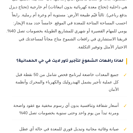
هي داخلية (تحتاج معدة كهربائية بدون انبعاثات) أم خارجية (تحتاج ديزل
بدفع رباعي). ثالثاً قيّم طبيعة الأرض: مستوية أم وعرة أم رملية. رابعاً
احسب المساحة المتاحة للمعدة في الموقع. خامساً حدد مدة الإيجار:
يومي للمهام القصيرة أو شهري للمشاريع الطويلة بخصومات تصل 40%.
فريقنا الاستشاري في رافعات الشموخ متاح مجاناً لمساعدتك في
الاختيار الأمثل وتوفير التكلفة.
لماذا رافعات الشموخ لتأجير تاور لايت في حي الحمدانية؟
جميع المعدات خاضعة لبرنامج فحص شامل من 50 نقطة قبل
✓
كل عملية تأجير يشمل الهيدروليك والكهرباء والمحرك وأنظمة
الأمان
أسعار شفافة وتنافسية بدون أي رسوم مخفية مع عقود واضحة
✓
ومرنة تبدأ من يوم واحد وحتى سنوية بخصومات تصل 40%
صيانة وقائية مجانية وتبديل فوري للمعدة في حالة أي عطل
✓