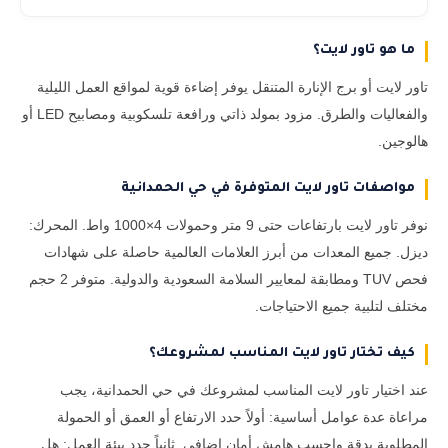
ما هو تاور لايت؟
تاور لايت أو برج الإنارة المتنقل يوفر إضاءة قوية لمواقع العمل الليلية
والفعاليات والطرق. مزود بمولد ذاتي ورافعة تلسكوبية ومصابيح LED أو
هالوجين.
مواصفات تاور لايت المتوفرة في حي الحمدانية
نوفر تاور لايت بارتفاعات حتى 9 متر وحمولات 4×1000 واط. المحرك:
ديزل. جميع المعدات من أبرز العلامات العالمية حاصلة على شهادات
فحص TUV ومطابقة لمعايير السلامة السعودية والدولية. متوفر 2 حجم
مختلف لتلبية جميع الاحتياجات.
كيف تختار تاور لايت المناسب لمشروعك؟
عند اختيار تاور لايت المناسب لمشروعك في حي الحمدانية، يجب
مراعاة عدة عوامل أساسية: أولاً حدد الارتفاع أو العمق أو الحمولة
المطلوبة بدقة واحسب هامش أمان إضافي. ثانياً حدد بيئة العمل: هل