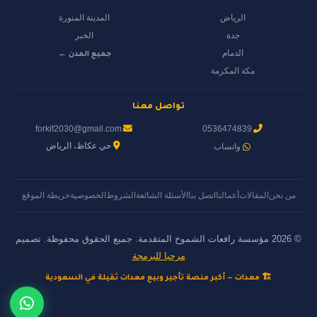
الرياض
المدينة المنورة
جدة
الخبر
الدمام
جميع المدن ←
مكة المكرمة
تواصل معنا
forkif2030@gmail.com
0536474839
حي عكاظ، الرياض
واتساب
من نحن
المقالات
أعمالنا
اتصل بنا
الأسئلة الشائعة
الشروط
الخصوصية
خريطة الموقع
© 2026 مؤسسة رافعات الشموخ المتقدمة. جميع الحقوق محفوظة. تصميم
مرحبا للبرمجة
🏗️ معدات — أكبر منصة تأجير وبيع معدات ثقيلة في السعودية