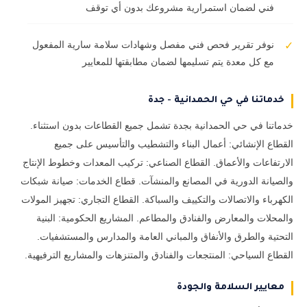
فني لضمان استمرارية مشروعك بدون أي توقف
نوفر تقرير فحص فني مفصل وشهادات سلامة سارية المفعول
✓
مع كل معدة يتم تسليمها لضمان مطابقتها للمعايير
خدماتنا في حي الحمدانية - جدة
خدماتنا في حي الحمدانية بجدة تشمل جميع القطاعات بدون استثناء.
القطاع الإنشائي: أعمال البناء والتشطيب والتأسيس على جميع
الارتفاعات والأعماق. القطاع الصناعي: تركيب المعدات وخطوط الإنتاج
والصيانة الدورية في المصانع والمنشآت. قطاع الخدمات: صيانة شبكات
الكهرباء والاتصالات والتكييف والسباكة. القطاع التجاري: تجهيز المولات
والمحلات والمعارض والفنادق والمطاعم. المشاريع الحكومية: البنية
التحتية والطرق والأنفاق والمباني العامة والمدارس والمستشفيات.
القطاع السياحي: المنتجعات والفنادق والمتنزهات والمشاريع الترفيهية.
معايير السلامة والجودة