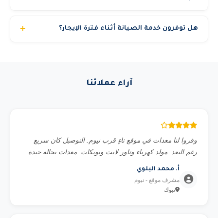
طوال فترة الإيجار. تبديل فوري للمعدة في حالة أي عطل فني.
عادة من 2 إلى 6 ساعات داخل المدينة الواحدة. ومن 12 إلى 24
تعويض عن ساعات التوقف إذا تأخر البديل. مدير حساب مخصص
هل توفرون خدمة الصيانة أثناء فترة الإيجار؟
ساعة للتوصيل بين المدن. نعمل على مدار الساعة 24/7 لضمان
لمتابعة مشروعك.
وصول المعدة في الوقت المطلوب.
نعم، نوفر صيانة وقائية دورية مجانية خلال فترة الإيجار. وفي
حالة أي عطل، نوفر بديل فوري خلال ساعات لضمان عدم توقف
مشروعك.
آراء عملائنا
وفروا لنا معدات في موقع ناءٍ قرب نيوم. التوصيل كان سريع
رغم البعد. مولد كهرباء وتاور لايت وبوبكات. معدات بحالة جيدة.
أ. محمد البلوي
مشرف موقع - نيوم
تبوك