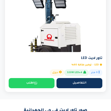
تاور لايت LED
LED - توفير طاقة 60%
9 متر
4×320W LED
ديزل
التفاصيل
اطلب
صور تاور لايت في حي الحمدانية