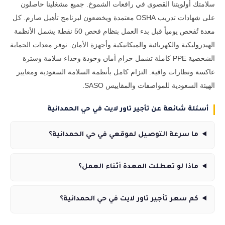
سلامتك أولويتنا القصوى في رافعات الشموخ. جميع مشغلينا حاصلون
على شهادات تدريب OSHA معتمدة ويخضعون لبرنامج تأهيل صارم. كل
معدة تُفحص يومياً قبل بدء العمل بنظام فحص 50 نقطة يشمل الأنظمة
الهيدروليكية والكهربائية والميكانيكية وأجهزة الأمان. نوفر معدات الحماية
الشخصية PPE كاملة تشمل حزام أمان وخوذة وحذاء سلامة وسترة
عاكسة ونظارات واقية. التزام كامل بأنظمة السلامة السعودية ومعايير
الهيئة السعودية للمواصفات والمقاييس SASO.
أسئلة شائعة عن تأجير تاور لايت في حي الحمدانية
ما سرعة التوصيل لموقعي في حي الحمدانية؟
ماذا لو تعطلت المعدة أثناء العمل؟
كم سعر تأجير تاور لايت في حي الحمدانية؟