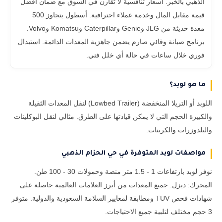
الذهبي بالخبر. أسعار تنافسية لا تُقارن في السوق مع ضمان أفضل
قيمة مقابل المال وخدمة عملاء احترافية. أسطول يتجاوز 500
معدة حديثة من JLG وGenie وCaterpillar وKomatsu وVolvo.
برنامج صيانة وقائي صارم يضمن جاهزية المعدات الدائمة. استبدال
فوري خلال ساعات في حالة أي خلل فني.
ما هو لوبد؟
اللوبد أو التريلا المنخفضة (Lowbed Trailer) لنقل المعدات الثقيلة
والكبيرة الحجم التي لا يمكن قيادتها على الطرق. مثالي لنقل البوكلينات
والبلدوزرات والكرينات.
مواصفات لوبد المتوفرة في حي الحزام الذهبي
نوفر لوبد بارتفاعات 1 - 1.5 متر منصة وحمولات 30 - 100 طن.
المحرك: ديزل. جميع المعدات من أبرز العلامات العالمية حاصلة على
شهادات فحص TUV ومطابقة لمعايير السلامة السعودية والدولية. متوفر
3 حجم مختلف لتلبية جميع الاحتياجات.