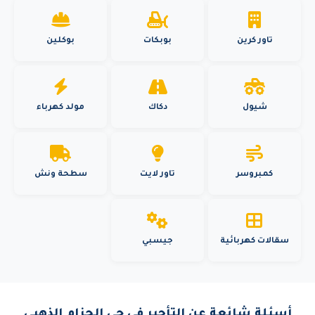
تاور كرين
بوبكات
بوكلين
شيول
دكاك
مولد كهرباء
كمبروسر
تاور لايت
سطحة ونش
سقالات كهربائية
جيسبي
أسئلة شائعة عن التأجير في حي الحزام الذهبي