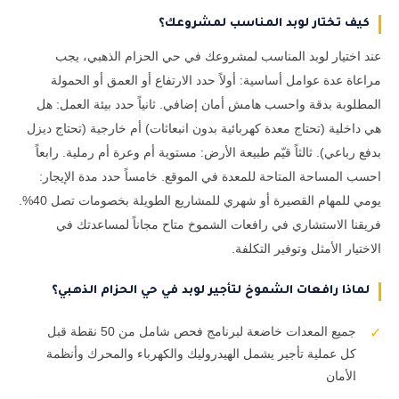
كيف تختار لوبد المناسب لمشروعك؟
عند اختيار لوبد المناسب لمشروعك في حي الحزام الذهبي، يجب
مراعاة عدة عوامل أساسية: أولاً حدد الارتفاع أو العمق أو الحمولة
المطلوبة بدقة واحسب هامش أمان إضافي. ثانياً حدد بيئة العمل: هل
هي داخلية (تحتاج معدة كهربائية بدون انبعاثات) أم خارجية (تحتاج ديزل
بدفع رباعي). ثالثاً قيّم طبيعة الأرض: مستوية أم وعرة أم رملية. رابعاً
احسب المساحة المتاحة للمعدة في الموقع. خامساً حدد مدة الإيجار:
يومي للمهام القصيرة أو شهري للمشاريع الطويلة بخصومات تصل 40%.
فريقنا الاستشاري في رافعات الشموخ متاح مجاناً لمساعدتك في
الاختيار الأمثل وتوفير التكلفة.
لماذا رافعات الشموخ لتأجير لوبد في حي الحزام الذهبي؟
جميع المعدات خاضعة لبرنامج فحص شامل من 50 نقطة قبل
✓
كل عملية تأجير يشمل الهيدروليك والكهرباء والمحرك وأنظمة
الأمان