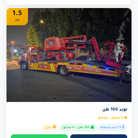
1.5
متر
لوبد 100 طن
6 محاور - عملاق
1.5 متر منصة
100 طن / 6 محاور
ديزل