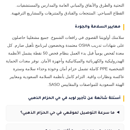
التحتية والطرق والأنفاق والمباني العامة والمدارس والمستشفيات.
القطاع السياحي: المنتجعات والفنادق والمتنزهات والمشاريع الترفيهية.
معايير السلامة والجودة
سلامتك أولويتنا القصوى في رافعات الشموخ. جميع مشغلينا حاصلون
على شهادات تدريب OSHA معتمدة ويخضعون لبرنامج تأهيل صارم. كل
معدة تُفحص يومياً قبل بدء العمل بنظام فحص 50 نقطة يشمل الأنظمة
الهيدروليكية والكهربائية والميكانيكية وأجهزة الأمان. نوفر معدات الحماية
الشخصية PPE كاملة تشمل حزام أمان وخوذة وحذاء سلامة وسترة
عاكسة ونظارات واقية. التزام كامل بأنظمة السلامة السعودية ومعايير
الهيئة السعودية للمواصفات والمقاييس SASO.
أسئلة شائعة عن تأجير لوبد في حي الحزام الذهبي
ما سرعة التوصيل لموقعي في حي الحزام الذهبي؟