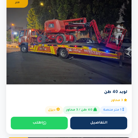
متر
لوبد 40 طن
3 محاور
1 متر منصة
40 طن / 3 محاور
ديزل
التفاصيل
اطلب