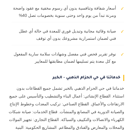
أسعار شفافة وتنافسية بدون أي رسوم مخفية مع عقود واضحة
✓
ومرنة تبدأ من يوم واحد وحتى سنوية بخصومات تصل 40%
صيانة وقائية مجانية وتبديل فوري للمعدة في حالة أي عطل
✓
فني لضمان استمرارية مشروعك بدون أي توقف
نوفر تقرير فحص فني مفصل وشهادات سلامة سارية المفعول
✓
مع كل معدة يتم تسليمها لضمان مطابقتها للمعايير
خدماتنا في حي الحزام الذهبي - الخبر
خدماتنا في حي الحزام الذهبي بالخبر تشمل جميع القطاعات بدون
استثناء. القطاع الإنشائي: أعمال البناء والتشطيب والتأسيس على جميع
الارتفاعات والأعماق. القطاع الصناعي: تركيب المعدات وخطوط الإنتاج
والصيانة الدورية في المصانع والمنشآت. قطاع الخدمات: صيانة شبكات
الكهرباء والاتصالات والتكييف والسباكة. القطاع التجاري: تجهيز المولات
والمحلات والمعارض والفنادق والمطاعم. المشاريع الحكومية: البنية