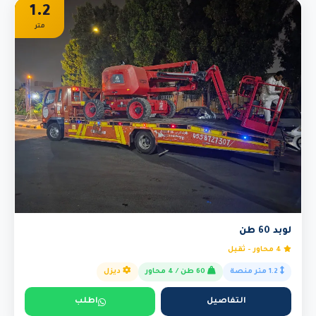
1.2
متر
لوبد 60 طن
4 محاور - ثقيل
1.2 متر منصة
60 طن / 4 محاور
ديزل
التفاصيل
اطلب