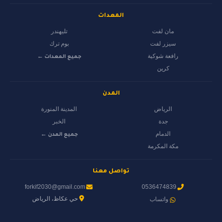
المعدات
مان لفت
تليهندر
سيزر لفت
بوم ترك
رافعة شوكية
جميع المعدات ←
كرين
المدن
الرياض
المدينة المنورة
جدة
الخبر
الدمام
جميع المدن ←
مكة المكرمة
تواصل معنا
forkif2030@gmail.com
0536474839
حي عكاظ، الرياض
واتساب