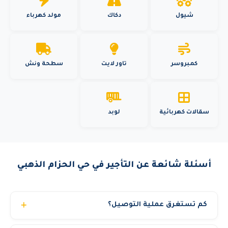
شيول
دكاك
مولد كهرباء
كمبروسر
تاور لايت
سطحة ونش
سقالات كهربائية
لوبد
أسئلة شائعة عن التأجير في حي الحزام الذهبي
كم تستغرق عملية التوصيل؟
عادة من 2 إلى 6 ساعات داخل المدينة الواحدة. ومن 12 إلى 24