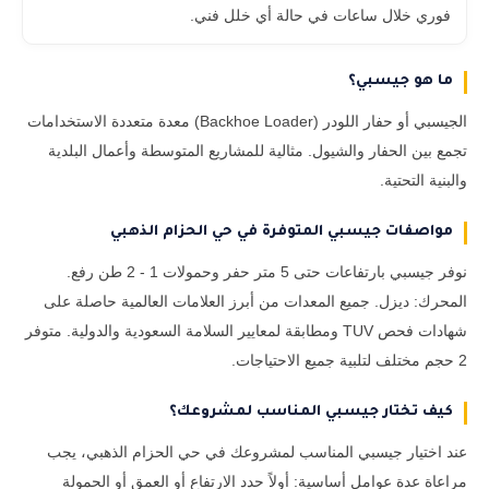
فوري خلال ساعات في حالة أي خلل فني.
ما هو جيسبي؟
الجيسبي أو حفار اللودر (Backhoe Loader) معدة متعددة الاستخدامات
تجمع بين الحفار والشيول. مثالية للمشاريع المتوسطة وأعمال البلدية
والبنية التحتية.
مواصفات جيسبي المتوفرة في حي الحزام الذهبي
نوفر جيسبي بارتفاعات حتى 5 متر حفر وحمولات 1 - 2 طن رفع.
المحرك: ديزل. جميع المعدات من أبرز العلامات العالمية حاصلة على
شهادات فحص TUV ومطابقة لمعايير السلامة السعودية والدولية. متوفر
2 حجم مختلف لتلبية جميع الاحتياجات.
كيف تختار جيسبي المناسب لمشروعك؟
عند اختيار جيسبي المناسب لمشروعك في حي الحزام الذهبي، يجب
مراعاة عدة عوامل أساسية: أولاً حدد الارتفاع أو العمق أو الحمولة