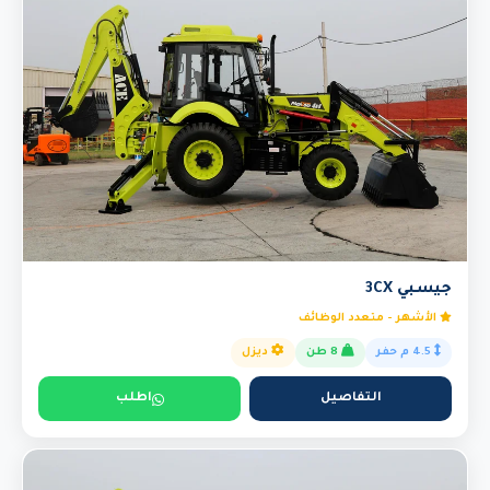
جيسبي 3CX
الأشهر - متعدد الوظائف
4.5 م حفر
8 طن
ديزل
التفاصيل
اطلب