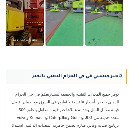
تأجير جيسبي في حي الحزام الذهبي بالخبر
نوفر جميع المعدات الثقيلة والخفيفة لمشاريعكم في حي الحزام
الذهبي بالخبر. أسعار تنافسية لا تُقارن في السوق مع ضمان أفضل
قيمة مقابل المال وخدمة عملاء احترافية. أسطول يتجاوز 500
معدة حديثة من JLG وGenie وCaterpillar وKomatsu وVolvo.
برنامج صيانة وقائي صارم يضمن جاهزية المعدات الدائمة. استبدال