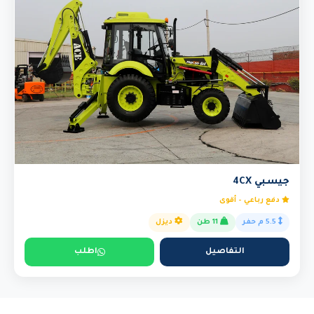
جيسبي 4CX
دفع رباعي - أقوى
5.5 م حفر
11 طن
ديزل
التفاصيل
اطلب