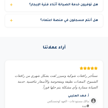
هل توفرون خدمة الصيانة أثناء فترة الإيجار؟
ساعة للتوصيل بين المدن. نعمل على مدار الساعة 24/7 لضمان
وصول المعدة في الوقت المطلوب.
نعم، نوفر صيانة وقائية دورية مجانية خلال فترة الإيجار. وفي
هل أنتم مسجلون في منصة اعتماد؟
حالة أي عطل، نوفر بديل فوري خلال ساعات لضمان عدم توقف
مشروعك.
نعم. رافعات الشموخ المتقدمة مسجلة في منصة اعتماد ولدينا
سجل تجاري ساري برقم 7038674425 وتصنيف مقاولين. نوفر
فواتير إلكترونية متوافقة مع نظام فاتورة وشهادة ضريبة القيمة
آراء عملائنا
المضافة. مؤهلون للعمل في المشاريع الحكومية والمناقصات.
نستأجر رافعات شوكية وسيزر لفت بشكل شهري من رافعات
الشموخ. المعدات نظيفة ومفحوصة والأسعار تنافسية. خدمة
الصيانة ممتازة وأي مشكلة يتم حلها فوراً.
أ. فهد العتيبي
مالك مستودعات - الفهد لوجستكس
جدة