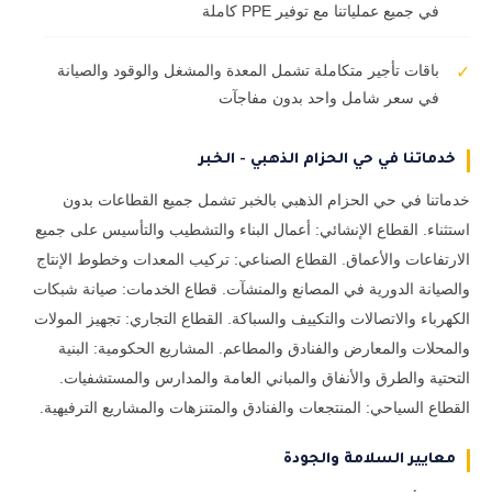
في جميع عملياتنا مع توفير PPE كاملة
باقات تأجير متكاملة تشمل المعدة والمشغل والوقود والصيانة
✓
في سعر شامل واحد بدون مفاجآت
خدماتنا في حي الحزام الذهبي - الخبر
خدماتنا في حي الحزام الذهبي بالخبر تشمل جميع القطاعات بدون
استثناء. القطاع الإنشائي: أعمال البناء والتشطيب والتأسيس على جميع
الارتفاعات والأعماق. القطاع الصناعي: تركيب المعدات وخطوط الإنتاج
والصيانة الدورية في المصانع والمنشآت. قطاع الخدمات: صيانة شبكات
الكهرباء والاتصالات والتكييف والسباكة. القطاع التجاري: تجهيز المولات
والمحلات والمعارض والفنادق والمطاعم. المشاريع الحكومية: البنية
التحتية والطرق والأنفاق والمباني العامة والمدارس والمستشفيات.
القطاع السياحي: المنتجعات والفنادق والمتنزهات والمشاريع الترفيهية.
معايير السلامة والجودة