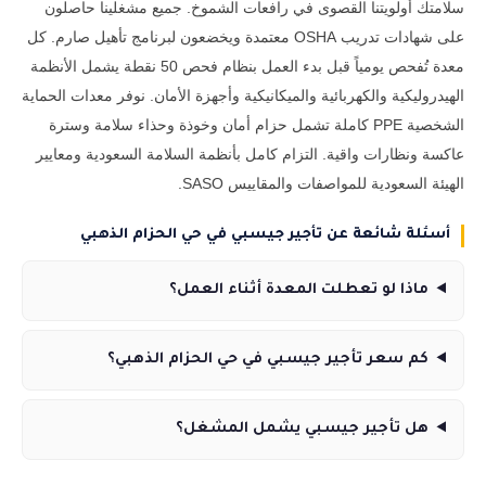
سلامتك أولويتنا القصوى في رافعات الشموخ. جميع مشغلينا حاصلون
على شهادات تدريب OSHA معتمدة ويخضعون لبرنامج تأهيل صارم. كل
معدة تُفحص يومياً قبل بدء العمل بنظام فحص 50 نقطة يشمل الأنظمة
الهيدروليكية والكهربائية والميكانيكية وأجهزة الأمان. نوفر معدات الحماية
الشخصية PPE كاملة تشمل حزام أمان وخوذة وحذاء سلامة وسترة
عاكسة ونظارات واقية. التزام كامل بأنظمة السلامة السعودية ومعايير
الهيئة السعودية للمواصفات والمقاييس SASO.
أسئلة شائعة عن تأجير جيسبي في حي الحزام الذهبي
ماذا لو تعطلت المعدة أثناء العمل؟
كم سعر تأجير جيسبي في حي الحزام الذهبي؟
هل تأجير جيسبي يشمل المشغل؟