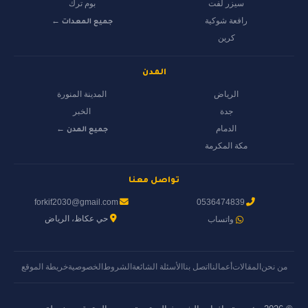
سيزر لفت
بوم ترك
رافعة شوكية
جميع المعدات ←
كرين
المدن
الرياض
المدينة المنورة
جدة
الخبر
الدمام
جميع المدن ←
مكة المكرمة
تواصل معنا
forkif2030@gmail.com
0536474839
حي عكاظ، الرياض
واتساب
من نحن
المقالات
أعمالنا
اتصل بنا
الأسئلة الشائعة
الشروط
الخصوصية
خريطة الموقع