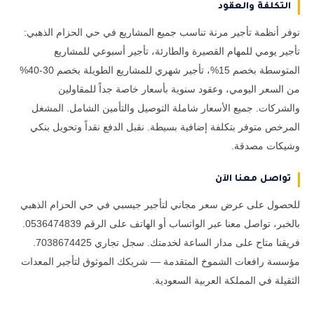
التكلفة والعقود
نوفر أنظمة تأجير مرنة تناسب جميع المشاريع في حي الحزام الذهبي:
تأجير يومي للمهام القصيرة والطارئة، تأجير أسبوعي للمشاريع
المتوسطة بخصم 15%، تأجير شهري للمشاريع الطويلة بخصم 30-40%
من السعر اليومي، وعقود سنوية بأسعار خاصة جداً للمقاولين
والشركات. جميع الأسعار شاملة التوصيل والتأمين الشامل. المشغل
المرخص متوفر بتكلفة إضافية بسيطة. نقبل الدفع نقداً وتحويل بنكي
وشيكات مصدقة.
تواصل معنا الآن
للحصول على عرض سعر مجاني لتأجير جيسبي في حي الحزام الذهبي
بالخبر، تواصل معنا عبر الواتساب أو الهاتف على الرقم 0536474839.
فريقنا متاح على مدار الساعة لخدمتك. سجل تجاري 7038674425.
مؤسسة رافعات الشموخ المتقدمة — شريكك الموثوق لتأجير المعدات
الثقيلة في المملكة العربية السعودية.