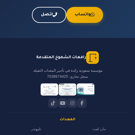
واتساب
اتصل
رافعات الشموخ المتقدمة
مؤسسة سعودية رائدة في تأجير المعدات الثقيلة.
سجل تجاري: 7038674425
المعدات
مان لفت
تليهندر