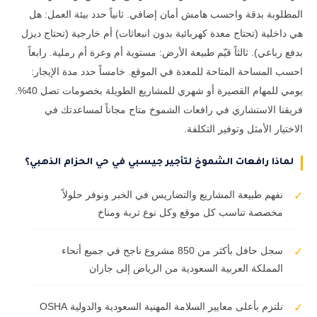
المطلوبة بدقة واحسب هامش أمان إضافي. ثانياً حدد بيئة العمل: هل
هي داخلية (تحتاج معدة كهربائية بدون انبعاثات) أم خارجية (تحتاج ديزل
بدفع رباعي). ثالثاً قيّم طبيعة الأرض: مستوية أم وعرة أم رملية. رابعاً
احسب المساحة المتاحة للمعدة في الموقع. خامساً حدد مدة الإيجار:
يومي للمهام القصيرة أو شهري للمشاريع الطويلة بخصومات تصل 40%.
فريقنا الاستشاري في رافعات الشموخ متاح مجاناً لمساعدتك في
الاختيار الأمثل وتوفير التكلفة.
لماذا رافعات الشموخ لتأجير جيسبي في حي الحزام الذهبي؟
نفهم طبيعة المشاريع والتضاريس في الخبر ونوفر حلولاً
✓
مخصصة تناسب كل موقع وكل نوع تربة ومناخ
سجل حافل بأكثر من 850 مشروع ناجح في جميع أنحاء
✓
المملكة العربية السعودية من الرياض إلى جازان
نلتزم بأعلى معايير السلامة المهنية السعودية والدولية OSHA
✓