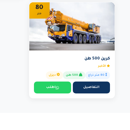
80
متر
كرين 500 طن
الأكبر
80 متر ذراع
500 طن
ديزل
التفاصيل
اطلب