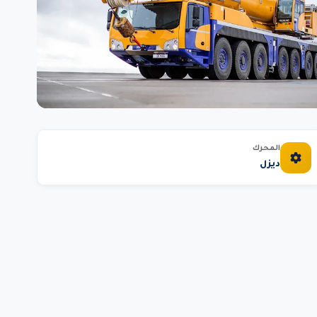
المحرك
ديزل