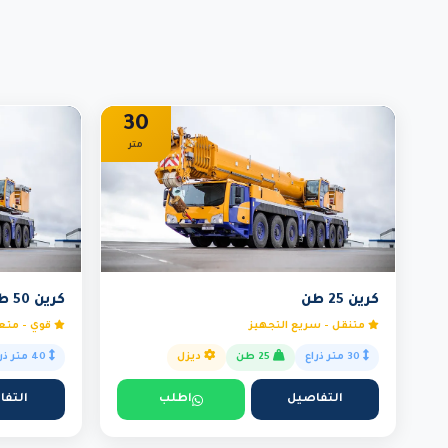
30
متر
كرين 25 طن
كرين 50 طن
متنقل - سريع التجهيز
قوي - متعد
30 متر ذراع
25 طن
ديزل
40 متر ذراع
التفاصيل
اطلب
التفا