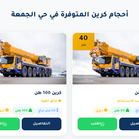
أحجام كرين المتوفرة في حي الجمعة
40
متر
كرين 100 طن
د الاستخدام
فائق القوة
50 طن
ديزل
50 متر ذراع
100 طن
ديز
صيل
اطلب
التفاصيل
اط