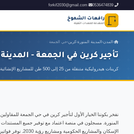
forkif2030@gmail.com
0536474839
رافعات الشموخ
المتقدمة للمعدات الثقيلة
›
المدن
›
المدينة المنورة
›
كرين
›
حي الجمعة
تأجير كرين في الجمعة - المدينة 
كرينات هيدروليكية متنقلة من 25 إلى 500 طن للمشاريع الإنشائية الكبرى ورفع المعدات والهياكل المعدنية
نفخر بكوننا الخيار الأول لتأجير كرين في حي الجمعة للمقاولي
المنورة. مسجلون في منصة اعتماد مع توفير جميع المستندات 
الإسكان والمشاريع ال