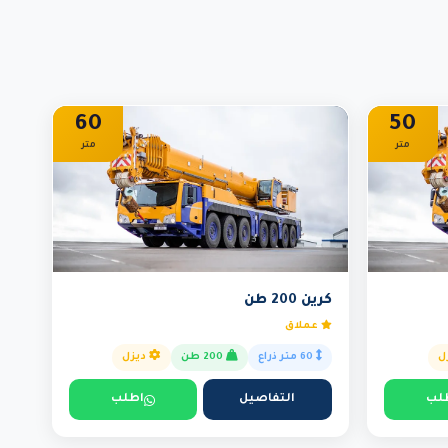
60
50
متر
متر
كرين 200 طن
عملاق
ل
60 متر ذراع
200 طن
ديزل
لب
التفاصيل
اطلب