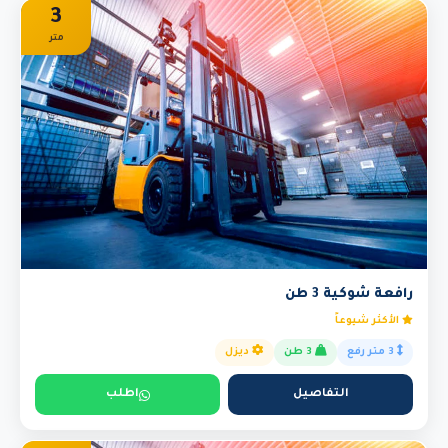
3
متر
رافعة شوكية 3 طن
الأكثر شيوعاً
3 متر رفع
3 طن
ديزل
التفاصيل
اطلب