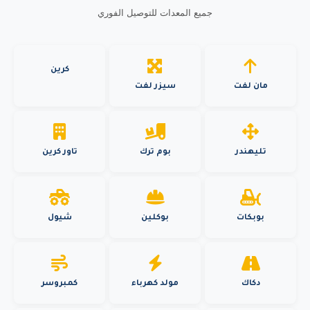
جميع المعدات للتوصيل الفوري
كرين
مان لفت
سيزر لفت
تليهندر
بوم ترك
تاور كرين
بوبكات
بوكلين
شيول
دكاك
مولد كهرباء
كمبروسر