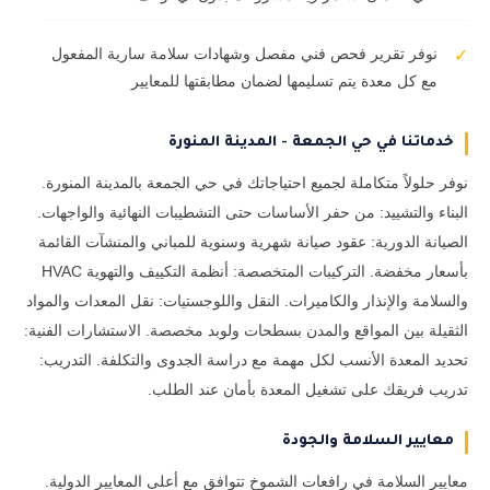
نوفر تقرير فحص فني مفصل وشهادات سلامة سارية المفعول
✓
مع كل معدة يتم تسليمها لضمان مطابقتها للمعايير
خدماتنا في حي الجمعة - المدينة المنورة
نوفر حلولاً متكاملة لجميع احتياجاتك في حي الجمعة بالمدينة المنورة.
البناء والتشييد: من حفر الأساسات حتى التشطيبات النهائية والواجهات.
الصيانة الدورية: عقود صيانة شهرية وسنوية للمباني والمنشآت القائمة
بأسعار مخفضة. التركيبات المتخصصة: أنظمة التكييف والتهوية HVAC
والسلامة والإنذار والكاميرات. النقل واللوجستيات: نقل المعدات والمواد
الثقيلة بين المواقع والمدن بسطحات ولوبد مخصصة. الاستشارات الفنية:
تحديد المعدة الأنسب لكل مهمة مع دراسة الجدوى والتكلفة. التدريب:
تدريب فريقك على تشغيل المعدة بأمان عند الطلب.
معايير السلامة والجودة
معايير السلامة في رافعات الشموخ تتوافق مع أعلى المعايير الدولية.