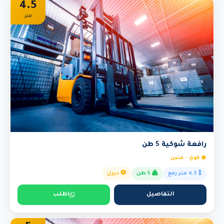
4.5
متر
رافعة شوكية 5 طن
قوي - متين
4.5 متر رفع
5 طن
ديزل
التفاصيل
اطلب