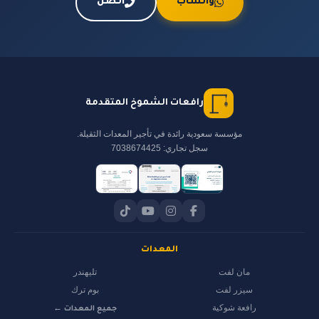
واتساب
اتصل
رافعات الشموخ المتقدمة
مؤسسة سعودية رائدة في تأجير المعدات الثقيلة.
سجل تجاري: 7038674425
المعدات
مان لفت
تليهندر
سيزر لفت
بوم ترك
رافعة شوكية
جميع المعدات ←