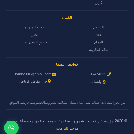
كرين
المدن
الرياض
المدينة المنورة
جدة
الخبر
الدمام
جميع المدن ←
مكة المكرمة
تواصل معنا
forkif2030@gmail.com
0536474839
حي عكاظ، الرياض
واتساب
من نحن
المقالات
أعمالنا
اتصل بنا
الأسئلة الشائعة
الشروط
الخصوصية
خريطة الموقع
© 2026 مؤسسة رافعات الشموخ المتقدمة. جميع الحقوق محفوظة. تصميم
مرحبا للبرمجة