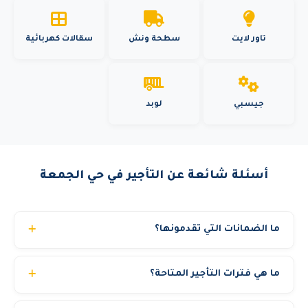
تاور لايت
سطحة ونش
سقالات كهربائية
جيسبي
لوبد
أسئلة شائعة عن التأجير في حي الجمعة
ما الضمانات التي تقدمونها؟
نقدم عدة ضمانات: معدات مفحوصة بشهادات TUV سارية.
ما هي فترات التأجير المتاحة؟
تأمين شامل مجاني ضد المخاطر والحوادث. صيانة وقائية مجانية
طوال فترة الإيجار. تبديل فوري للمعدة في حالة أي عطل فني.
نوفر عقود تأجير مرنة: يومي، أسبوعي، شهري، أو سنوي. كما