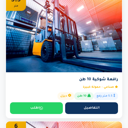
5.5
متر
رافعة شوكية 10 طن
صناعي - حمولة كبيرة
5.5 متر رفع
10 طن
ديزل
التفاصيل
اطلب
6