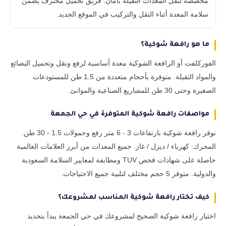
مخصصة لنقل المعدات الثقيلة بأمان. فريق تحميل محترف يضمن
سلامة المعدة أثناء النقل والتركيب في الموقع الجديد.
ما هو رافعة شوكية؟
الفوركلفت أو الرافعة الشوكية معدة أساسية لرفع ونقل وتحميل البضائع
والمواد الثقيلة. متوفرة بأحجام متعددة من 1.5 طن للمستودعات
الصغيرة وحتى 30 طن للمشاريع الصناعية والموانئ.
مواصفات رافعة شوكية المتوفرة في حي الجمعة
نوفر رافعة شوكية بارتفاعات 3 - 6 متر رفع وحمولات 1.5 - 30 طن.
المحرك: كهرباء / ديزل / غاز. جميع المعدات من أبرز العلامات العالمية
حاصلة على شهادات فحص TUV ومطابقة لمعايير السلامة السعودية
والدولية. متوفر 5 حجم مختلف لتلبية جميع الاحتياجات.
كيف تختار رافعة شوكية المناسب لمشروعك؟
اختيار رافعة شوكية الصحيح لمشروعك في حي الجمعة يبدأ بتحديد