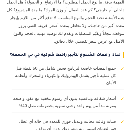
المهمة بدقة. ما نوع العمل المطلوب؟ ما الارتفاع أو الحمولة؟ هل العمل
داخلي أم خارجي؟ كم عدد العمال أو وزن المواد؟ ما مدة المشروع؟ كل
هذه الأسئلة تحدد الحجم والنوع المناسب. لا تدفع أكثر من اللازم بإيجار
معدة أكبر من حاجتك، ولا تخاطر بمعدة أصغر. فريقنا الفني يزور
موقعك مجاناً ويقيّم المتطلبات ويقدم لك توصية مهنية بالحجم والنوع
الأمثل مع عرض سعر تفصيلي خلال دقائق.
لماذا رافعات الشموخ لتأجير رافعة شوكية في حي الجمعة؟
جميع المعدات خاضعة لبرنامج فحص شامل من 50 نقطة قبل
✓
كل عملية تأجير يشمل الهيدروليك والكهرباء والمحرك وأنظمة
الأمان
أسعار شفافة وتنافسية بدون أي رسوم مخفية مع عقود واضحة
✓
ومرنة تبدأ من يوم واحد وحتى سنوية بخصومات تصل 40%
صيانة وقائية مجانية وتبديل فوري للمعدة في حالة أي عطل
✓
فني لضمان استمرارية مشروعك بدون أي توقف