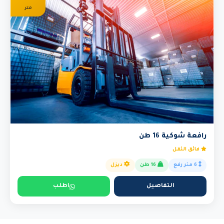
متر
رافعة شوكية 16 طن
فائق الثقل
6 متر رفع
16 طن
ديزل
التفاصيل
اطلب