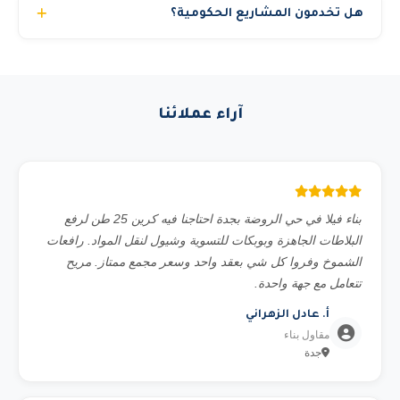
تعويض عن ساعات التوقف إذا تأخر البديل. مدير حساب مخصص
هل تخدمون المشاريع الحكومية؟
نوفر تأجير بالمشوار لبعض المعدات. أسعار خاصة للعقود الطويلة
لمتابعة مشروعك.
والمشاريع الحكومية.
نعم، نحن مسجلون في منصة اعتماد ونخدم الجهات الحكومية
والشركات الكبرى والمشاريع الخاصة. نوفر جميع المستندات
المطلوبة للمناقصات الحكومية.
آراء عملائنا
بناء فيلا في حي الروضة بجدة احتاجنا فيه كرين 25 طن لرفع
البلاطات الجاهزة وبوبكات للتسوية وشيول لنقل المواد. رافعات
الشموخ وفروا كل شي بعقد واحد وسعر مجمع ممتاز. مريح
تتعامل مع جهة واحدة.
أ. عادل الزهراني
مقاول بناء
جدة