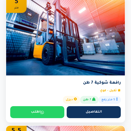
5
متر
رافعة شوكية 7 طن
ثقيل - قوي
5 متر رفع
7 طن
ديزل
التفاصيل
اطلب