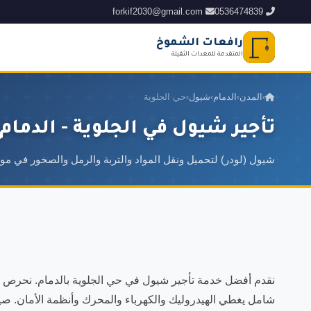
forkif2030@gmail.com
0536474839
رافعات الشموخ
المتقدمة للمعدات الثقيلة
›
المدن
›
الدمام
›
شيول
›
حي الجلوية
تأجير شيول في الجلوية - الدمام
شيول (لودر) لتحميل ونقل المواد والتربة والرمل والصخور في مواق
شامل يغطي الهيدروليك والكهرباء والمحرك وأنظمة الأمان. صي