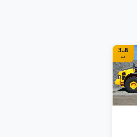
3.8
متر