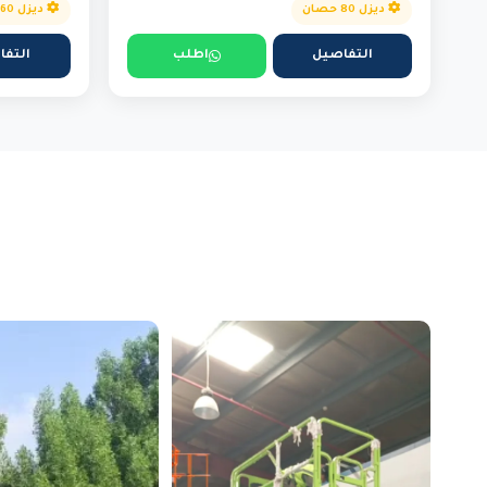
ديزل 80 حصان
ديزل 160 حصان
التفاصيل
اطلب
التفا