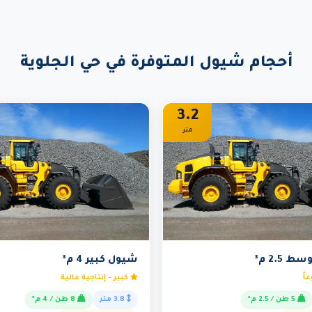
أحجام شيول المتوفرة في حي الجلوية
3.2
متر
2.5 م³
شيول كبير 4 م³
اً
كبير - إنتاجية عالية
5 طن / 2.5 م³
3.8 متر
8 طن / 4 م³