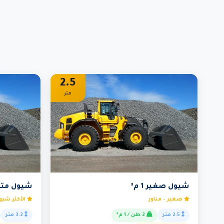
2.5
متر
شيول صغير 1 م³
شيول متوسط 
صغير - مناور
الأكثر شيوع
2.5 متر
2 طن / 1 م³
3.2 متر