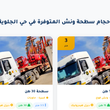
حجام سطحة ونش المتوفرة في حي الجلوية
3
متر
سطحة 30 طن
 ونش قوي
كبيرة - حاويات
15 طن
ديزل هيدروليك
3.5 متر
30 طن
ديزل هي