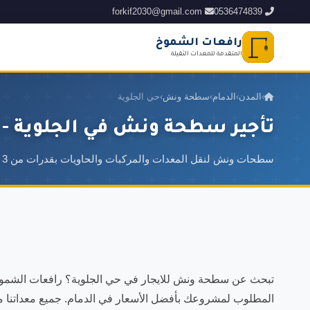
forkif2030@gmail.com
0536474839
رافعات الشموخ
المتقدمة للمعدات الثقيلة
›
المدن
›
الدمام
›
سطحة ونش
›
حي الجلوية
تأجير سطحة ونش في الجلوية - 
سطحات ونش لنقل المعدات والمركبات والحاويات بقدرات من 3 إلى 20 طن
تبحث عن سطحة ونش للايجار في حي الجلوية؟ رافعات الشموخ ا