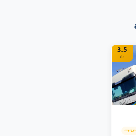
3.5
متر
دروليك