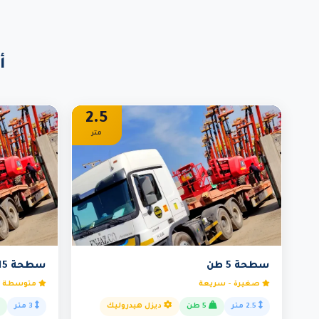
أ
2.5
متر
سطحة 5 طن
سطحة 15 طن
صغيرة - سريعة
متوسطة -
2.5 متر
5 طن
ديزل هيدروليك
3 متر