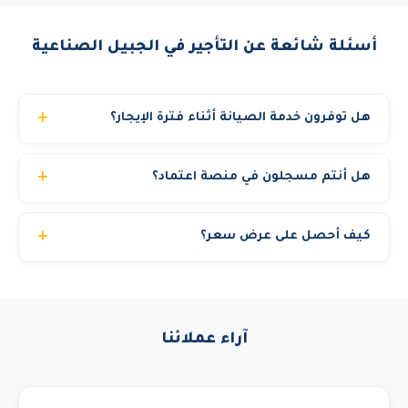
أسئلة شائعة عن التأجير في الجبيل الصناعية
هل توفرون خدمة الصيانة أثناء فترة الإيجار؟
نعم، نوفر صيانة وقائية دورية مجانية خلال فترة الإيجار. وفي
هل أنتم مسجلون في منصة اعتماد؟
حالة أي عطل، نوفر بديل فوري خلال ساعات لضمان عدم توقف
مشروعك.
نعم. رافعات الشموخ المتقدمة مسجلة في منصة اعتماد ولدينا
كيف أحصل على عرض سعر؟
سجل تجاري ساري برقم 7038674425 وتصنيف مقاولين. نوفر
فواتير إلكترونية متوافقة مع نظام فاتورة وشهادة ضريبة القيمة
يمكنك الحصول على عرض سعر مجاني ومخصص خلال دقائق
المضافة. مؤهلون للعمل في المشاريع الحكومية والمناقصات.
عبر: الاتصال المباشر، واتساب، أو تعبئة نموذج الطلب في
الموقع. نحتاج منك فقط: نوع المعدة، الموقع، ومدة الإيجار.
آراء عملائنا