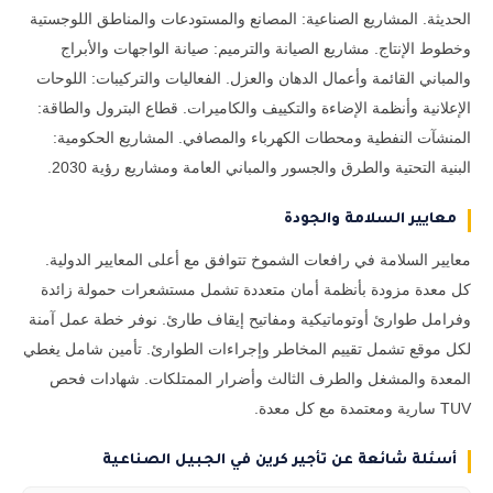
الحديثة. المشاريع الصناعية: المصانع والمستودعات والمناطق اللوجستية
وخطوط الإنتاج. مشاريع الصيانة والترميم: صيانة الواجهات والأبراج
والمباني القائمة وأعمال الدهان والعزل. الفعاليات والتركيبات: اللوحات
الإعلانية وأنظمة الإضاءة والتكييف والكاميرات. قطاع البترول والطاقة:
المنشآت النفطية ومحطات الكهرباء والمصافي. المشاريع الحكومية:
البنية التحتية والطرق والجسور والمباني العامة ومشاريع رؤية 2030.
معايير السلامة والجودة
معايير السلامة في رافعات الشموخ تتوافق مع أعلى المعايير الدولية.
كل معدة مزودة بأنظمة أمان متعددة تشمل مستشعرات حمولة زائدة
وفرامل طوارئ أوتوماتيكية ومفاتيح إيقاف طارئ. نوفر خطة عمل آمنة
لكل موقع تشمل تقييم المخاطر وإجراءات الطوارئ. تأمين شامل يغطي
المعدة والمشغل والطرف الثالث وأضرار الممتلكات. شهادات فحص
TUV سارية ومعتمدة مع كل معدة.
أسئلة شائعة عن تأجير كرين في الجبيل الصناعية