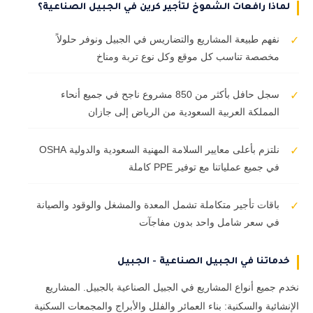
لماذا رافعات الشموخ لتأجير كرين في الجبيل الصناعية؟
نفهم طبيعة المشاريع والتضاريس في الجبيل ونوفر حلولاً
✓
مخصصة تناسب كل موقع وكل نوع تربة ومناخ
سجل حافل بأكثر من 850 مشروع ناجح في جميع أنحاء
✓
المملكة العربية السعودية من الرياض إلى جازان
نلتزم بأعلى معايير السلامة المهنية السعودية والدولية OSHA
✓
في جميع عملياتنا مع توفير PPE كاملة
باقات تأجير متكاملة تشمل المعدة والمشغل والوقود والصيانة
✓
في سعر شامل واحد بدون مفاجآت
خدماتنا في الجبيل الصناعية - الجبيل
نخدم جميع أنواع المشاريع في الجبيل الصناعية بالجبيل. المشاريع
الإنشائية والسكنية: بناء العمائر والفلل والأبراج والمجمعات السكنية