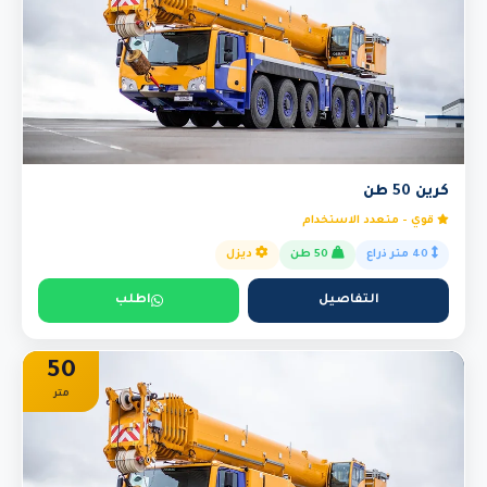
كرين 50 طن
قوي - متعدد الاستخدام
40 متر ذراع
50 طن
ديزل
التفاصيل
اطلب
50
متر