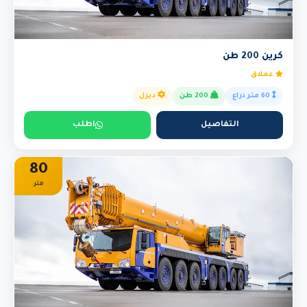
كرين 200 طن
عملاق
60 متر ذراع
200 طن
ديزل
التفاصيل
اطلب
80
متر