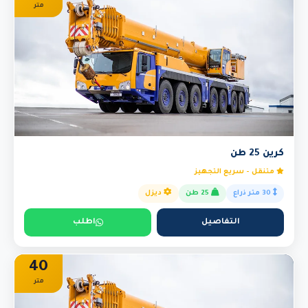
متر
كرين 25 طن
متنقل - سريع التجهيز
30 متر ذراع
25 طن
ديزل
التفاصيل
اطلب
40
متر