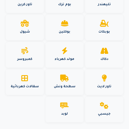
تليهندر
بوم ترك
تاور كرين
بوبكات
بوكلين
شيول
دكاك
مولد كهرباء
كمبروسر
تاور لايت
سطحة ونش
سقالات كهربائية
جيسبي
لوبد