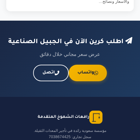
والأسعار ونصائح...
اطلب كرين الآن في الجبيل الصناعية
عرض سعر مجاني خلال دقائق
واتساب
اتصل
رافعات الشموخ المتقدمة
مؤسسة سعودية رائدة في تأجير المعدات الثقيلة.
سجل تجاري: 7038674425