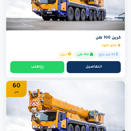
كرين 100 طن
فائق القوة
50 متر ذراع
100 طن
ديزل
التفاصيل
اطلب
60
متر