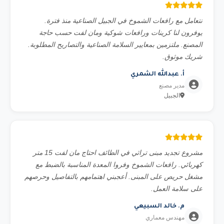
نتعامل مع رافعات الشموخ في الجبيل الصناعية منذ فترة.
يوفرون لنا كرينات ورافعات شوكية ومان لفت حسب حاجة
المصنع. ملتزمين بمعايير السلامة الصناعية والتصاريح المطلوبة.
شريك موثوق.
أ. عبدالله الشمري
مدير مصنع
الجبيل
مشروع تجديد مبنى تراثي في الطائف احتاج مان لفت 15 متر
كهربائي. رافعات الشموخ وفروا المعدة المناسبة بالضبط مع
مشغل حريص على المبنى. أعجبني اهتمامهم بالتفاصيل وحرصهم
على سلامة العمل.
م. خالد السبيعي
مهندس معماري