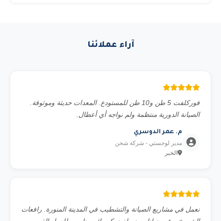
كل معدة.
فنياً.
نغطي 17 مدينة رئيسية في السعودية: الرياض وجدة والدمام
ومكة المكرمة والمدينة المنورة والخبر والطائف وتبوك والقصيم
وأبها والجبيل وينبع وحائل ونجران وجازان والباحة والخرج. مع
آراء عملائنا
إمكانية التوصيل لأي موقع في المملكة حسب المشروع.
فوركلفت 5 طن و10 طن للمستودع. المعدات حديثة وموثوقة.
الصيانة الدورية منتظمة ولم نواجه أي أعطال.
م. عمر الدوسري
مدير لوجستي - شركة شحن
الخبر
نعمل في مشاريع الصيانة والتشطيب في المدينة المنورة. رافعات