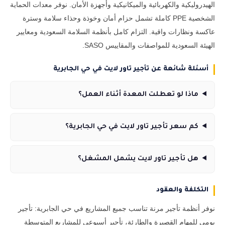
الهيدروليكية والكهربائية والميكانيكية وأجهزة الأمان. نوفر معدات الحماية
الشخصية PPE كاملة تشمل حزام أمان وخوذة وحذاء سلامة وسترة
عاكسة ونظارات واقية. التزام كامل بأنظمة السلامة السعودية ومعايير
الهيئة السعودية للمواصفات والمقاييس SASO.
أسئلة شائعة عن تأجير تاور لايت في حي الجابرية
ماذا لو تعطلت المعدة أثناء العمل؟
كم سعر تأجير تاور لايت في حي الجابرية؟
هل تأجير تاور لايت يشمل المشغل؟
التكلفة والعقود
نوفر أنظمة تأجير مرنة تناسب جميع المشاريع في حي الجابرية: تأجير
يومي للمهام القصيرة والطارئة، تأجير أسبوعي للمشاريع المتوسطة