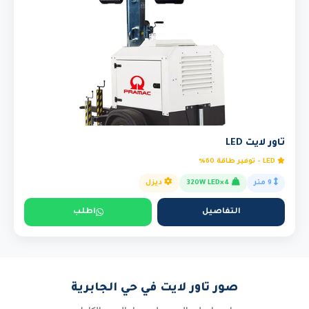
تاور لايت LED
LED - توفير طاقة 60%
9 متر
4×320W LED
ديزل
التفاصيل
اطلب
صور تاور لايت في حي الجابرية