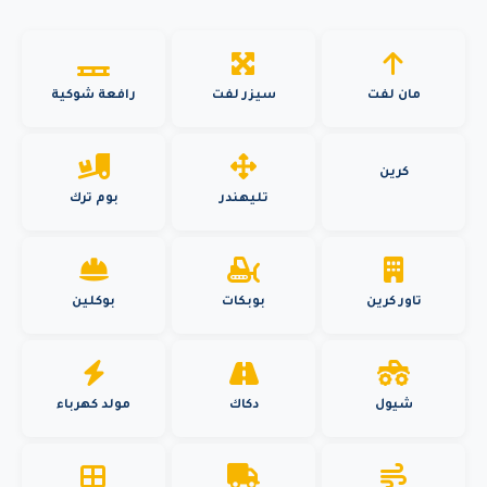
مان لفت
سيزر لفت
رافعة شوكية
كرين
تليهندر
بوم ترك
تاور كرين
بوبكات
بوكلين
شيول
دكاك
مولد كهرباء