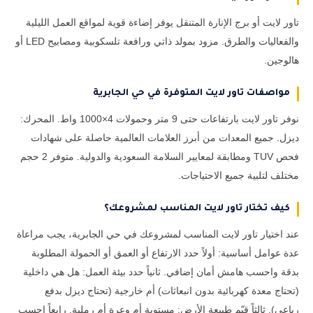
تاور لايت أو برج الإنارة المتنقل يوفر إضاءة قوية لمواقع العمل الليلية
والفعاليات والطرق. مزود بمولد ذاتي ورافعة تلسكوبية ومصابيح LED أو
هالوجين.
مواصفات تاور لايت المتوفرة في حي الجابرية
نوفر تاور لايت بارتفاعات حتى 9 متر وحمولات 4×1000 واط. المحرك:
ديزل. جميع المعدات من أبرز العلامات العالمية حاصلة على شهادات
فحص TUV ومطابقة لمعايير السلامة السعودية والدولية. متوفر 2 حجم
مختلف لتلبية جميع الاحتياجات.
كيف تختار تاور لايت المناسب لمشروعك؟
عند اختيار تاور لايت المناسب لمشروعك في حي الجابرية، يجب مراعاة
عدة عوامل أساسية: أولاً حدد الارتفاع أو العمق أو الحمولة المطلوبة
بدقة واحسب هامش أمان إضافي. ثانياً حدد بيئة العمل: هل هي داخلية
(تحتاج معدة كهربائية بدون انبعاثات) أم خارجية (تحتاج ديزل بدفع
رباعي). ثالثاً قيّم طبيعة الأرض: مستوية أم وعرة أم رملية. رابعاً احسب