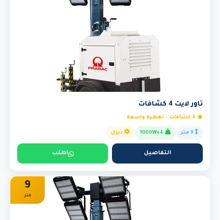
تاور لايت 4 كشافات
4 كشافات - تغطية واسعة
9 متر
4×1000W
ديزل
التفاصيل
اطلب
9
متر