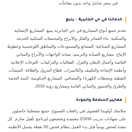
في سعر شامل واحد بدون مفاجآت
خدماتنا في حي الجابرية - ينبع
نخدم جميع أنواع المشاريع في حي الجابرية بينبع. المشاريع الإنشائية
والسكنية: بناء العمائر والفلل والأبراج والمجمعات السكنية الحديثة.
المشاريع الصناعية: المصانع والمستودعات والمناطق اللوجستية وخطوط
الإنتاج. مشاريع الصيانة والترميم: صيانة الواجهات والأبراج والمباني
القائمة وأعمال الدهان والعزل. الفعاليات والتركيبات: اللوحات الإعلانية
وأنظمة الإضاءة والتكييف والكاميرات. قطاع البترول والطاقة: المنشآت
النفطية ومحطات الكهرباء والمصافي. المشاريع الحكومية: البنية التحتية
والطرق والجسور والمباني العامة ومشاريع رؤية 2030.
معايير السلامة والجودة
سلامتك أولويتنا القصوى في رافعات الشموخ. جميع مشغلينا حاصلون
على شهادات تدريب OSHA معتمدة ويخضعون لبرنامج تأهيل صارم. كل
معدة تُفحص يومياً قبل بدء العمل بنظام فحص 50 نقطة يشمل الأنظمة