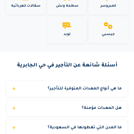
كمبروسر
سطحة ونش
سقالات كهربائية
جيسبي
لوبد
أسئلة شائعة عن التأجير في حي الجابرية
ما هي أنواع المعدات المتوفرة للتأجير؟
نوفر أكثر من 22 نوع معدة تشمل: مان لفت (بوم لفت)، سيزر
هل المعدات مؤمنة؟
لفت (رافعة مقصية)، رافعات شوكية (فوركلفت)، كرينات
هيدروليكية، تليهندر، بوم ترك، تاور كرين، بوبكات، بوكلين،
نعم، جميع معداتنا مؤمنة تأميناً شاملاً. كما تحمل شهادات فحص
شيول، قلاب، بلدوزر، جريدر، دكاك، مولدات كهرباء، كمبروسر،
ما المدن التي تغطونها في السعودية؟
فني حديثة وتخضع لمعايير السلامة OSHA. نوفر تقرير فحص مع
تاور لايت، سطحة ونش، وغيرها. جميع المعدات حديثة ومفحوصة