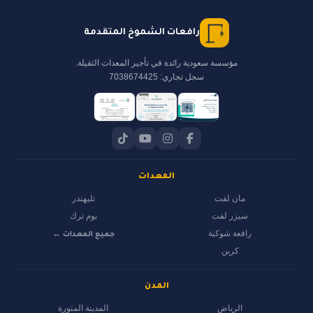
رافعات الشموخ المتقدمة
مؤسسة سعودية رائدة في تأجير المعدات الثقيلة.
سجل تجاري: 7038674425
المعدات
مان لفت
تليهندر
سيزر لفت
بوم ترك
رافعة شوكية
جميع المعدات ←
كرين
المدن
الرياض
المدينة المنورة