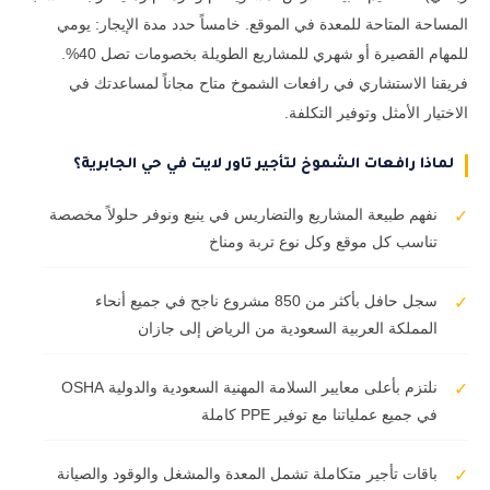
المساحة المتاحة للمعدة في الموقع. خامساً حدد مدة الإيجار: يومي
للمهام القصيرة أو شهري للمشاريع الطويلة بخصومات تصل 40%.
فريقنا الاستشاري في رافعات الشموخ متاح مجاناً لمساعدتك في
الاختيار الأمثل وتوفير التكلفة.
لماذا رافعات الشموخ لتأجير تاور لايت في حي الجابرية؟
نفهم طبيعة المشاريع والتضاريس في ينبع ونوفر حلولاً مخصصة
✓
تناسب كل موقع وكل نوع تربة ومناخ
سجل حافل بأكثر من 850 مشروع ناجح في جميع أنحاء
✓
المملكة العربية السعودية من الرياض إلى جازان
نلتزم بأعلى معايير السلامة المهنية السعودية والدولية OSHA
✓
في جميع عملياتنا مع توفير PPE كاملة
باقات تأجير متكاملة تشمل المعدة والمشغل والوقود والصيانة
✓