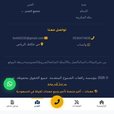
جدة
الخبر
الدمام
جميع المدن ←
مكة المكرمة
تواصل معنا
forkif2030@gmail.com
0536474839
حي عكاظ، الرياض
واتساب
من نحن
المقالات
أعمالنا
اتصل بنا
الأسئلة الشائعة
الشروط
الخصوصية
خريطة الموقع
© 2026 مؤسسة رافعات الشموخ المتقدمة. جميع الحقوق محفوظة. تصميم
مرحبا للبرمجة
🏗️ معدات — أكبر منصة تأجير وبيع معدات ثقيلة في السعودية
الرئيسية
المعدات
المدن
عرض سعر