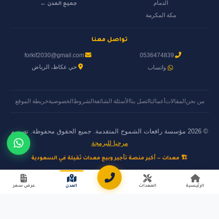
الدمام
جميع المدن ←
مكة المكرمة
تواصل معنا
forkif2030@gmail.com
0536474839
حي عكاظ، الرياض
واتساب
من نحن
المقالات
أعمالنا
اتصل بنا
الأسئلة الشائعة
الشروط
الخصوصية
خريطة الموقع
© 2026 مؤسسة رافعات الشموخ المتقدمة. جميع الحقوق محفوظة. تصميم
مرحبا للبرمجة
🏗️ معدات — أكبر منصة تأجير وبيع معدات ثقيلة في السعودية
الرئيسية
المعدات
المدن
عرض سعر