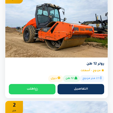
رولر 12 طن
مزدوج - أسفلت
2.1 متر مزدوج
12 طن
ديزل
التفاصيل
اطلب
2
متر