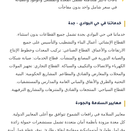
✓
في سعر شامل واحد بدون مفاجآت
خدماتنا في حي البوادي - جدة
خدماتنا في حي البوادي بجدة تشمل جميع القطاعات بدون استثناء.
القطاع الإنشائي: أعمال البناء والتشطيب والتأسيس على جميع
الارتفاعات والأعماق. القطاع الصناعي: تركيب المعدات وخطوط الإنتاج
والصيانة الدورية في المصانع والمنشآت. قطاع الخدمات: صيانة شبكات
الكهرباء والاتصالات والتكييف والسباكة. القطاع التجاري: تجهيز المولات
والمحلات والمعارض والفنادق والمطاعم. المشاريع الحكومية: البنية
التحتية والطرق والأنفاق والمباني العامة والمدارس والمستشفيات.
القطاع السياحي: المنتجعات والفنادق والمتنزهات والمشاريع الترفيهية.
معايير السلامة والجودة
معايير السلامة في رافعات الشموخ تتوافق مع أعلى المعايير الدولية.
كل معدة مزودة بأنظمة أمان متعددة تشمل مستشعرات حمولة زائدة
وفرامل طوارئ أوتوماتيكية ومفاتيح إيقاف طارئ. نوفر خطة عمل آمنة