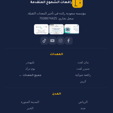
رافعات الشموخ المتقدمة
مؤسسة سعودية رائدة في تأجير المعدات الثقيلة.
سجل تجاري: 7038674425
المعدات
مان لفت
تليهندر
سيزر لفت
بوم ترك
رافعة شوكية
جميع المعدات ←
كرين
المدن
الرياض
المدينة المنورة
جدة
الخبر