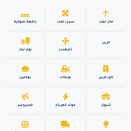
مان لفت
سيزر لفت
رافعة شوكية
كرين
تليهندر
بوم ترك
تاور كرين
بوبكات
بوكلين
شيول
مولد كهرباء
كمبروسر