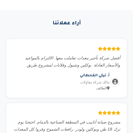
في المدن الرئيسية (الرياض وجدة والدمام) نوصل المعدة خلال 3
استشارة مجانية.
إلى 6 ساعات من تأكيد الطلب. المدن الأخرى قد تحتاج 12 إلى
24 ساعة حسب الموقع. للمشاريع المجدولة مسبقاً نضمن
آراء عملائنا
التوصيل في الموعد المحدد بالضبط.
أفضل شركة تأجير معدات تعاملت معها. الالتزام بالمواعيد
والأسعار العادلة. بوكلين وشيول وقلابات لمشروع طريق.
أ. تركي القحطاني
مالك شركة مقاولات
الطائف
مشروع صيانة أنابيب في المنطقة الصناعية بالدمام. احتجنا بوم
ترك 18 طن وبوكلين ولودر. رافعات الشموخ وفروا كل المعدات