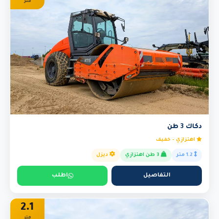
متر
دكاك 3 طن
اهتزازي - خفيف
1.2 متر
3 طن اهتزازي
ديزل
التفاصيل
اطلب
2.1
متر