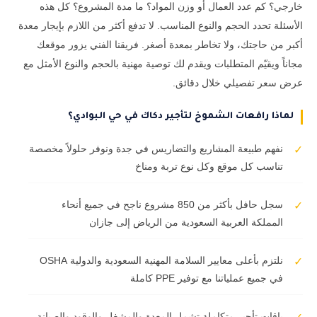
خارجي؟ كم عدد العمال أو وزن المواد؟ ما مدة المشروع؟ كل هذه
الأسئلة تحدد الحجم والنوع المناسب. لا تدفع أكثر من اللازم بإيجار معدة
أكبر من حاجتك، ولا تخاطر بمعدة أصغر. فريقنا الفني يزور موقعك
مجاناً ويقيّم المتطلبات ويقدم لك توصية مهنية بالحجم والنوع الأمثل مع
عرض سعر تفصيلي خلال دقائق.
لماذا رافعات الشموخ لتأجير دكاك في حي البوادي؟
نفهم طبيعة المشاريع والتضاريس في جدة ونوفر حلولاً مخصصة
✓
تناسب كل موقع وكل نوع تربة ومناخ
سجل حافل بأكثر من 850 مشروع ناجح في جميع أنحاء
✓
المملكة العربية السعودية من الرياض إلى جازان
نلتزم بأعلى معايير السلامة المهنية السعودية والدولية OSHA
✓
في جميع عملياتنا مع توفير PPE كاملة
باقات تأجير متكاملة تشمل المعدة والمشغل والوقود والصيانة