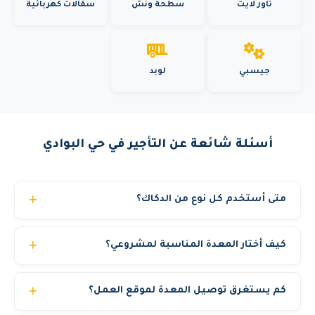
تاور لايت
سطحة ونش
سقالات كهربائية
جيسبي
لوبد
أسئلة شائعة عن التأجير في حي البوادي
متى أستخدم كل نوع من الدكاك؟
دكاك هزاز للتربة الرملية والحصوية وطبقات الأسفلت. قدم
كيف أختار المعدة المناسبة لمشروعي؟
الغنم للتربة الطينية والمتماسكة. الدكاك اليدوي لحول الأنابيب
والأساسات. الخندقي للخنادق وجوانب الجدران. فريقنا يساعدك
فريقنا الفني متاح لمساعدتك في اختيار المعدة المناسبة حسب:
في اختيار النوع المناسب.
كم يستغرق توصيل المعدة لموقع العمل؟
نوع العمل المطلوب، الارتفاع أو الحمولة، الموقع (داخلي أو
خارجي)، ومدة المشروع. تواصل معنا عبر الواتساب وسنقدم لك