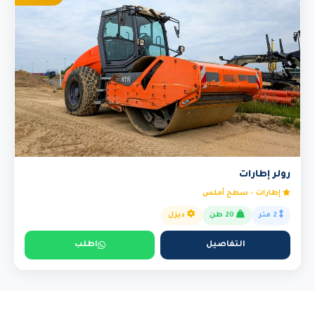
رولر إطارات
إطارات - سطح أملس
2 متر
20 طن
ديزل
التفاصيل
اطلب