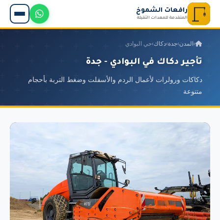
رافعات الشموخ
المتقدمة للمعدات الثقيلة
›
المدن
›
جدة
›
دكاك
›
حي البوادي
تأجير دكاك في البوادي - جدة
دكاكات ورولرات لأعمال الردم والأسفلت وضغط التربة بأحجام
متنوعة