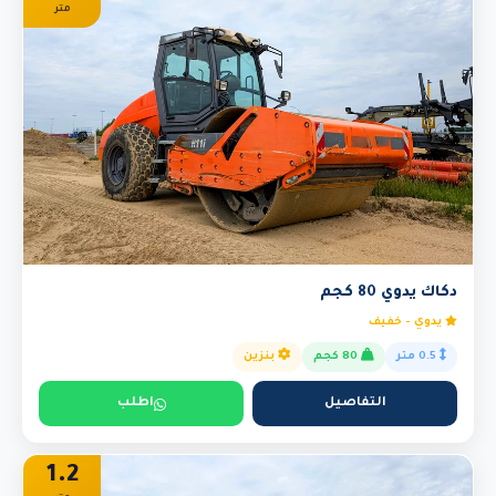
متر
دكاك يدوي 80 كجم
يدوي - خفيف
0.5 متر
80 كجم
بنزين
التفاصيل
اطلب
1.2