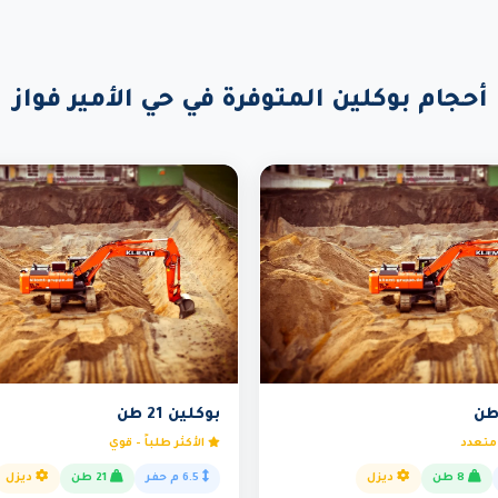
أحجام بوكلين المتوفرة في حي الأمير فواز
بوكلين 21 طن
متعدد
الأكثر طلباً - قوي
8 طن
ديزل
6.5 م حفر
21 طن
ديزل