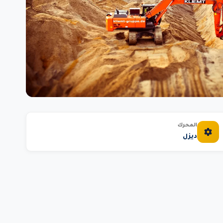
المحرك
ديزل