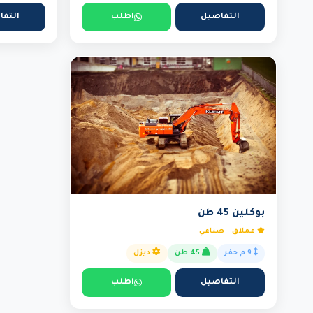
التفاصيل
اطلب
التفا
بوكلين 45 طن
عملاق - صناعي
9 م حفر
45 طن
ديزل
التفاصيل
اطلب