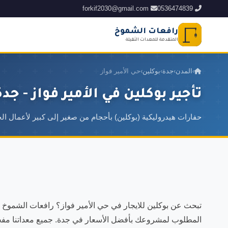
forkif2030@gmail.com
0536474839
رافعات الشموخ
المتقدمة للمعدات الثقيلة
›
المدن
›
جدة
›
بوكلين
›
حي الأمير فواز
تأجير بوكلين في الأمير فواز - جدة
حفارات هيدروليكية (بوكلين) بأحجام من صغير إلى كبير لأعمال الح
تبحث عن بوكلين للايجار في حي الأمير فواز؟ رافعات الشموخ ال