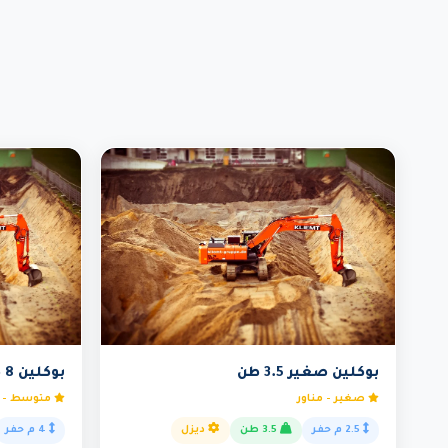
بوكلين صغير 3.5 طن
بوكلين 8 طن
صغير - مناور
متوسط - 
2.5 م حفر
3.5 طن
ديزل
4 م حفر