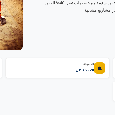
جميع المخاطر. نوفر عقود تأجير مرنة تبدأ من يوم واحد وحتى عقود سنوية مع خصومات تصل 40% للعقود
الحمولة
20 - 45 طن