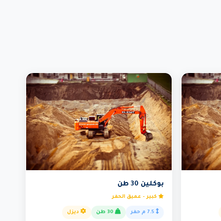
بوكلين 30 طن
كبير - عميق الحفر
7.5 م حفر
30 طن
ديزل