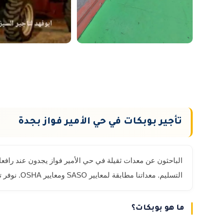
تأجير بوبكات في حي الأمير فواز بجدة
التسليم. معداتنا مطابقة لمعايير SASO ومعايير OSHA. نوفر تدريباً مجانياً على تشغيل المعدة لفريقك عند الطلب. إرشادات السلامة باللغة العربية مع كل معدة. فحص يومي قبل بدء العمل.
ما هو بوبكات؟