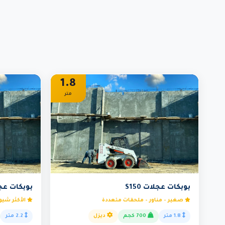
1.8
متر
بوبكات عجلات S150
بوبكات عجلات
صغير - مناور - ملحقات متعددة
الأكثر شيوع
1.8 متر
700 كجم
ديزل
2.2 متر