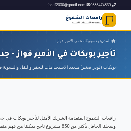
forkif2030@gmail.com
0536474839
رافعات الشموخ
المتقدمة للمعدات الثقيلة
›
المدن
›
جدة
›
بوبكات
›
حي الأمير فواز
تأجير بوبكات في الأمير فواز - جد
بوبكات (لودر صغير) متعدد الاستخدامات للحفر والنقل والتسوية 
رافعات الشموخ المتقدمة الشريك الأمثل لتأجير بوبكات في حي ا
وسجلنا الحافل بأكثر من 850 مشروع ناجح يم