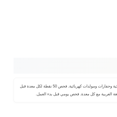
الباحثون عن معدات ثقيلة في حي الأمير فواز يجدون عند رافعات الشموخ كل ما يحتاجونه. أسطولنا يشمل رافعات ذراعية ومقصية وشوكية وحفارات ومولدات كهربائية. فحص 50 نقطة لكل معدة قبل