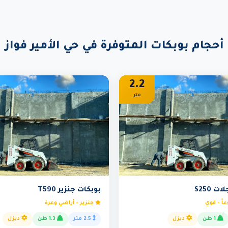
أحجام بوبكات المتوفرة في حي الأمير فواز
2.2
متر
 S250
بوبكات جنزير T590
اً - قوي
جنزير - أراضي وعرة
1 طن
ديزل
2.5 متر
1.3 طن
ديزل