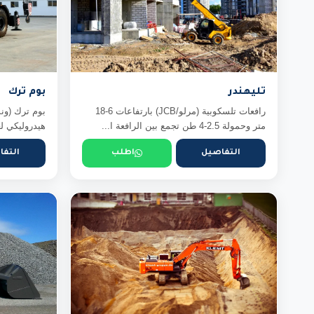
تليهندر
بوم ترك
رافعات تلسكوبية (مرلو/JCB) بارتفاعات 6-18
بوم ترك (ون
متر وحمولة 2.5-4 طن تجمع بين الرافعة ا...
هيدروليكي لع
التفاصيل
اطلب
التفا