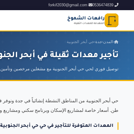
forkif2030@gmail.com
0536474839
رافعات الشموخ
المتقدمة للمعدات الثقيلة
›
المدن
›
جدة
›
حي أبحر الجنوبية
تأجير معدات ثقيلة في أبحر الجنو
توصيل فوري لحي حي أبحر الجنوبية مع مشغلين مرخصين وتأمين
طن. أسعار خاصة لمشاريع الإسكان وبرنامج سكني ومشاريع وزار
المعدات المتوفرة للتأجير في حي حي أبحر الجنوبية: