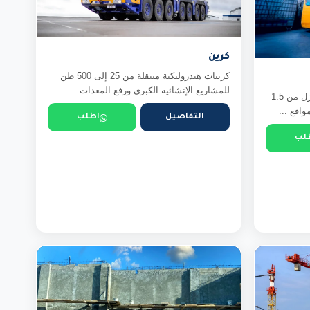
كرين
كرينات هيدروليكية متنقلة من 25 إلى 500 طن
للمشاريع الإنشائية الكبرى ورفع المعدات...
رافعات شوكية (فوركلفت) كهرباء وديزل من 1.5
التفاصيل
اطلب
لب