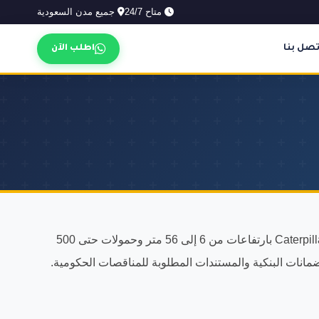
متاح 24/7
جميع مدن السعودية
تصل بنا
اطلب الآن
حي أبحر الجنوبية من المناطق النشطة إنشائياً في جدة ونوفر فيه جميع أنواع المعدات. أكثر من 500 معدة حديثة من JLG وGenie وCaterpillar بارتفاعات من 6 إلى 56 متر وحمولات حتى 500
مانات البنكية والمستندات المطلوبة للمناقصات الحكومية.