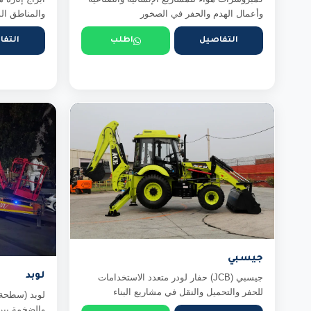
وأعمال الهدم والحفر في الصخور
والمناطق ال
التفاصيل
اطلب
التفا
جيسبي
لوبد
جيسبي (JCB) حفار لودر متعدد الاستخدامات
للحفر والتحميل والنقل في مشاريع البناء
لوبد (سطحة 
والضخمة بين