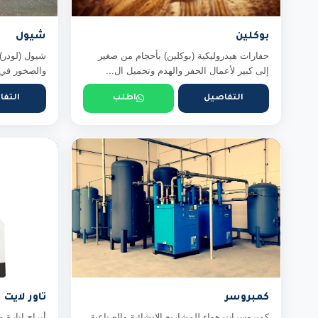
بوكلين
شيول
حفارات هيدروليكية (بوكلين) بأحجام من صغير
شيول (لودر) 
إلى كبير لأعمال الحفر والهدم وتحميل ال...
والصخور في م
التفاصيل
اطلب
التفا
كمبروسر
تاور لايت
كمبروسرات هواء للمشاريع الإنشائية والصناعية
أبراج إنارة م