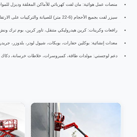
منصات عمل هوائية: مان لفت كهربائي للأماكن المغلقة وديزل للمواقع الخارجي
سيزر لفت بجميع الأحجام (6-22 متر) للصيانة والتركيبات على الارتفاعات
رافعات وكرينات: كرين هيدروليكي متنقل، تاور كرين، بوم ترك ونش
معدات إنشائية: بوكلين حفارات، بوبكات، شيول لودر، بلدوزر، جريدر
دعم لوجستي: مولدات طاقة، كمبروسرات، خلاطات خرسانة، دكاك اه