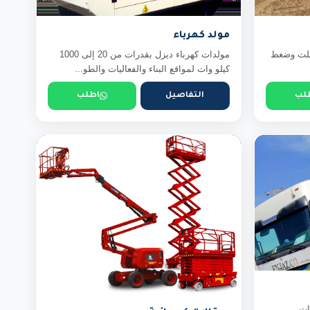
مولد كهرباء
سفلت وضغط
مولدات كهرباء ديزل بقدرات من 20 إلى 1000
كيلو وات لمواقع البناء والفعاليات والطو...
لب
التفاصيل
اطلب
ات