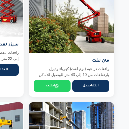
سيزر لفت
إلى 22 متر بمنصة عمل واسعة وثابتة للتشط...
مان لفت
رافعات ذراعية (بوم لفت) كهرباء وديزل
التفا
بارتفاعات من 10 إلى 43 متر للوصول للأماكن
ا...
التفاصيل
اطلب