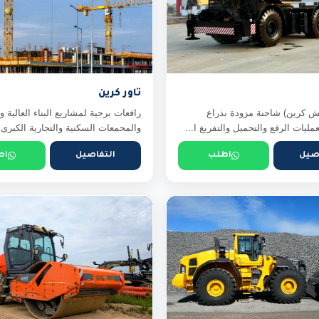
تاور كرين
ش كرين) شاحنة مزودة بذراع
رافعات برجية لمشاريع البناء العالية وا
مليات الرفع والتحميل والتفريغ ا...
والمجمعات السكنية والتجارية الكبرى
صيل
اطلب
التفاصيل
اط